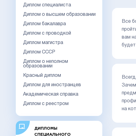
Диплом специалиста
Диплом о высшем образовании
Все б
Диплом бакалавра
пройт
Диплом с проводкой
вам н
Диплом магистра
будет
Диплом СССР
Диплом о неполном
образовании
Красный диплом
Всегд
Диплом для иностранцев
Зачем
предм
Академическая справка
профи
Диплом с реестром
на ко
ДИПЛОМЫ
СПЕЦИАЛЬНОГО