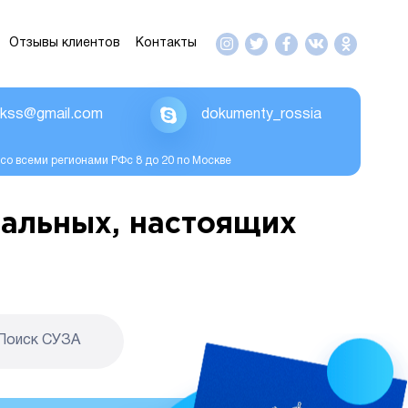
Отзывы клиентов
Контакты
ikss@gmail.com
dokumenty_rossia
со всеми регионами РФс 8 до 20 по Москве
альных, настоящих
Поиск CУЗА