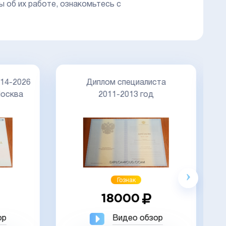
ы об их работе, ознакомьтесь с
Д
14-2026
Диплом специалиста
осква
2011-2013 год
Акция
Гознак
18000
ор
Видео обзор