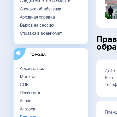
Свидетельство о смерти
Справка об обучении
Архивная справка
Вызов на сессию
Справка в военкомат
Прав
обра
ГОРОДА
Архангельск
Дейст
Москва
Есть 
телеф
СПБ
Ленинград
Анапа
Ангарск
Прежд