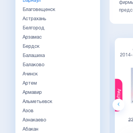
Барнаул
фирмы
Благовещенск
предс
Астрахань
Белгород
Арзамас
Бердск
Диплом специалиста 2014-2026
НОВОГО ОБРАЗЦА
Киржач
2014
Балашиха
Балаково
Ачинск
Артем
Акция
Акция
Армавир
Альметьевск
Гознак
Азов
20000
Азнакаево
23000
23
Абакан
Видео обзор