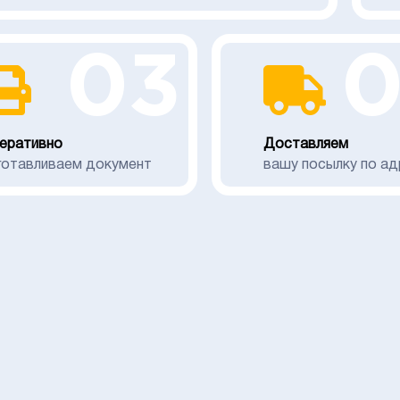
03
еративно
Доставляем
готавливаем документ
вашу посылку по ад