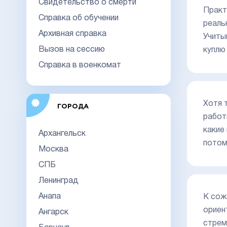
Свидетельство о смерти
Практ
Справка об обучении
реаль
Архивная справка
Учиты
Вызов на сессию
куплю
Справка в военкомат
Хотя 
ГОРОДА
работ
какие
Архангельск
потом
Москва
СПБ
Ленинград
Анапа
К сож
ориен
Ангарск
стрем