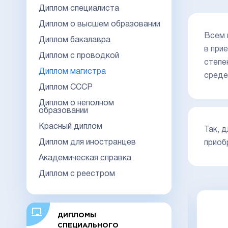
Диплом специалиста
Диплом о высшем образовании
Всем 
Диплом бакалавра
в при
Диплом с проводкой
степе
Диплом магистра
среде
Диплом СССР
Диплом о неполном
образовании
Красный диплом
Так, 
Диплом для иностранцев
приоб
Академическая справка
Диплом с реестром
Диплом магистра 2014-2026
ДИПЛОМЫ
НОВОГО ОБРАЗЦА
Киржач
СПЕЦИАЛЬНОГО