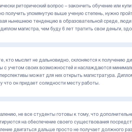
ически риторический вопрос – закончить обучение или куп
но получить упомянутую выше ученую степень, нужно пройт
вая нынешнюю тенденцию в образовательной среде, люди ч
 диплом магистра, чем буду 6 лет тратить свои деньги, зд
те, кто мыслит не дальновидно, склоняются к получению д
ы с учетом своих возможностей и наслаждаются минималь
 перспективы может для них открыть магистратура. Дипл
у что он придает солидности месту работы.
алению, не все студенты готовы к тому, что дополнитель
тируются на обеспечение своего существования посредс
ление двигаться дальше просто не получает должного раз