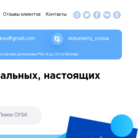
Отзывы клиентов
Контакты
ikss@gmail.com
dokumenty_rossia
со всеми регионами РФс 8 до 20 по Москве
альных, настоящих
Поиск CУЗА