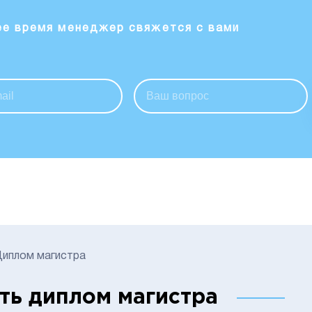
ее время менеджер свяжется с вами
иплом магистра
ть диплом магистра