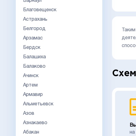
Барнаул
Благовещенск
Астрахань
Белгород
Таким
деяте
Арзамас
спосо
Бердск
Балашиха
Балаково
Схем
Ачинск
Артем
Армавир
Альметьевск
Азов
Азнакаево
Вы
Абакан
на