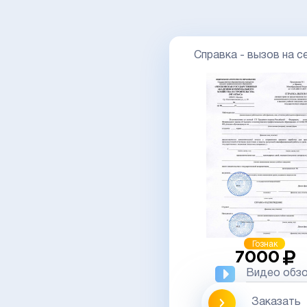
Справка - вызов на с
Гознак
7000
Видео обз
Заказать