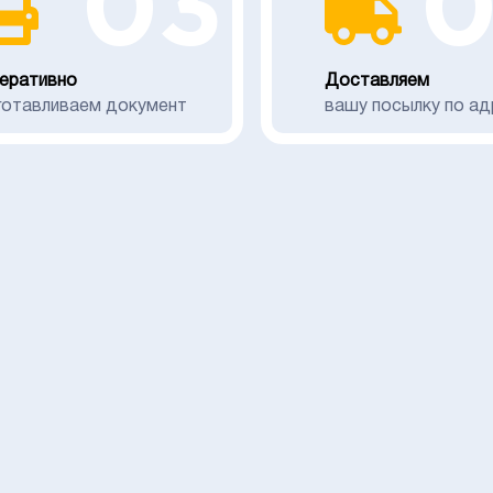
03
еративно
Доставляем
готавливаем документ
вашу посылку по ад