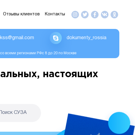
Отзывы клиентов
Контакты
ikss@gmail.com
dokumenty_rossia
со всеми регионами РФс 8 до 20 по Москве
альных, настоящих
Поиск CУЗА