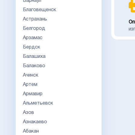
Барнаул
Благовещенск
Астрахань
Оп
Белгород
из
Арзамас
Бердск
Балашиха
Балаково
Ачинск
Артем
Армавир
Альметьевск
Азов
Азнакаево
Абакан