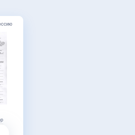
ессию
ор