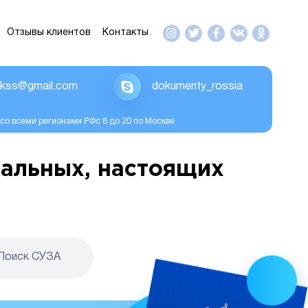
Отзывы клиентов
Контакты
ikss@gmail.com
dokumenty_rossia
со всеми регионами РФс 8 до 20 по Москве
альных, настоящих
Поиск CУЗА