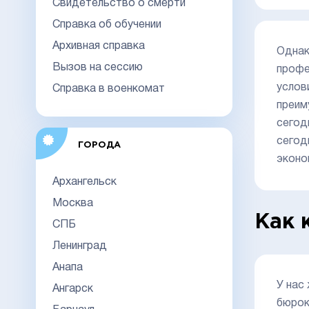
Свидетельство о смерти
Справка об обучении
Архивная справка
Однак
Вызов на сессию
профе
услов
Справка в военкомат
преим
сегод
сегод
ГОРОДА
эконо
Архангельск
Москва
Как 
СПБ
Ленинград
Анапа
У нас
Ангарск
бюрок