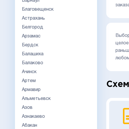
Барнаул
заказ
Благовещенск
Астрахань
Белгород
Выбор
Арзамас
целое
Бердск
раньш
Балашиха
любом
Балаково
Ачинск
Артем
Схем
Армавир
Альметьевск
Азов
Азнакаево
Абакан