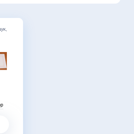
ук,
ор