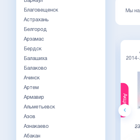
Барнаул
Благовещенск
Мы на
Астрахань
Белгород
Арзамас
Бердск
Диплом специалиста 2014-2026
НОВОГО ОБРАЗЦА
Киржач
2014
Балашиха
Балаково
Ачинск
Артем
Акция
Акция
Армавир
Альметьевск
Гознак
Азов
20000
Азнакаево
23000
23
Абакан
Видео обзор