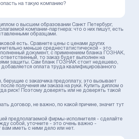
 попасть на такую компанию?
диплом о высшем образовании Санкт Петербург,
лагаемой компании-партнера: что о них пишут, есть
ставленными образцами.
аковой есть. Сравните цены с ценами других
начительно меньше среднестатистической - это
сполненный документ, с применением бланка ГОЗНАК,
ответственный, то заказ будет выполнен на
нями защиты. Сам бланк ГОЗНАК стоит недешево,
м добавляется оплата труда квалифицированного
 берущие с заказчика предоплату, это вызывает
осле получения им заказа на руки. Купить диплом о
да риск! Поэтому доверять или не доверять такой
ть договор, не важно, по какой причине, значит тут
шей предполагаемой фирмы-исполнителя - сделайте
жду собой, уточните - это очень важно -
ам иметь с ними дело или нет.