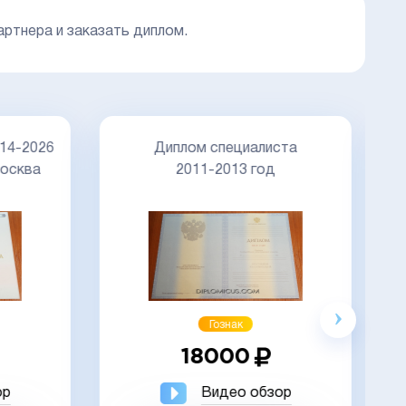
артнера и заказать диплом.
Д
14-2026
Диплом специалиста
осква
2011-2013 год
Акция
Гознак
18000
ор
Видео обзор