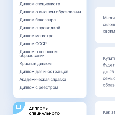
Диплом специалиста
Диплом о высшем образовании
Многи
Диплом бакалавра
склон
Диплом с проводкой
своим
Диплом магистра
Диплом СССР
Диплом о неполном
образовании
Купит
Красный диплом
будет
Диплом для иностранцев
до 25
семью
Академическая справка
образ
Диплом с реестром
ДИПЛОМЫ
Как э
СПЕЦИАЛЬНОГО