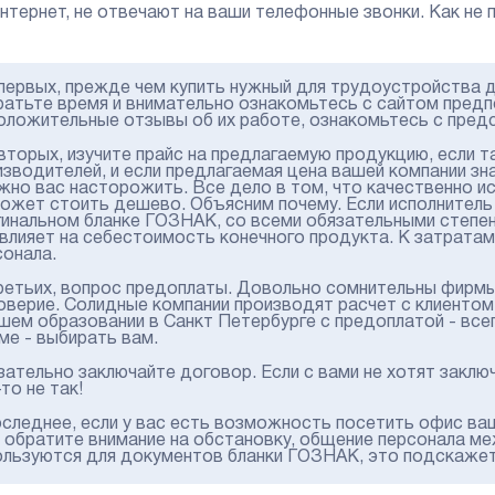
интернет, не отвечают на ваши телефонные звонки. Как не
первых, прежде чем купить нужный для трудоустройства 
ратьте время и внимательно ознакомьтесь с сайтом предпо
положительные отзывы об их работе, ознакомьтесь с пред
вторых, изучите прайс на предлагаемую продукцию, если т
изводителей, и если предлагаемая цена вашей компании з
жно вас насторожить. Все дело в том, что качественно и
может стоить дешево. Объясним почему. Если исполнитель 
гинальном бланке ГОЗНАК, со всеми обязательными степе
 влияет на себестоимость конечного продукта. К затрата
сонала.
ретьих, вопрос предоплаты. Довольно сомнительны фирмы,
оверие. Солидные компании производят расчет с клиентом п
шем образовании в Санкт Петербурге с предоплатой - всег
ме - выбирать вам.
ательно заключайте договор. Если с вами не хотят заключа
то не так!
оследнее, если у вас есть возможность посетить офис ва
, обратите внимание на обстановку, общение персонала ме
ользуются для документов бланки ГОЗНАК, это подскажет в