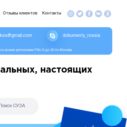
Отзывы клиентов
Контакты
ikss@gmail.com
dokumenty_rossia
со всеми регионами РФс 8 до 20 по Москве
альных, настоящих
Поиск CУЗА