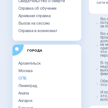
Свидетельство о смерти
сети 
Справка об обучении
Архивная справка
Во-
пот
Вызов на сессию
ли 
Справка в военкомат
Во-
про
дол
не 
ори
ГОРОДА
что
пер
В-т
Архангельск
нед
выс
Москва
фир
СПБ
Обяз
что-
Ленинград
И п
Анапа
это
исп
Ангарск