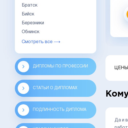
Братск
Заказать
Бийск
Березники
заказать в 1 клик
Обнинск
Смотреть все ⟶
ДИПЛОМЫ ПО ПРОФЕССИИ
ЦЕНЫ
СТАТЬИ О ДИПЛОМАХ
Кому
ПОДЛИННОСТЬ ДИПЛОМА
Да и 
работ