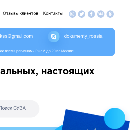
Отзывы клиентов
Контакты
ikss@gmail.com
dokumenty_rossia
со всеми регионами РФс 8 до 20 по Москве
альных, настоящих
Поиск CУЗА