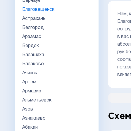
Барнаул
Благовещенск
Нам, 
Астрахань
Благо
Белгород
сотру
в вас
Арзамас
абсол
Бердск
рук б
Балашиха
соотв
Балаково
показ
Ачинск
влияе
Артем
Армавир
Альметьевск
Азов
Схем
Азнакаево
Абакан