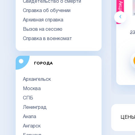
Свидетельство о смерти
Акция
Акция
Справка об обучении
Архивная справка
Гознак
Вызов на сессию
20000
23000
23
Справка в военкомат
Видео обзор
Заказать
ГОРОДА
заказать в 1 клик
Архангельск
Москва
СПБ
Ленинград
Анапа
ЦЕНЫ
Ангарск