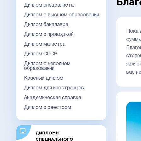
Благ
Диплом специалиста
Диплом о высшем образовании
Диплом бакалавра
Пока 
Диплом с проводкой
суммы
Диплом магистра
Благо
Диплом СССР
степе
Диплом о неполном
являе
образовании
вас не
Красный диплом
Диплом для иностранцев
Академическая справка
Диплом с реестром
ДИПЛОМЫ
СПЕЦИАЛЬНОГО