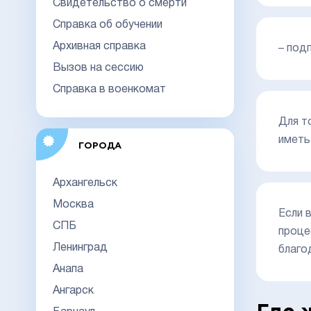
Свидетельство о смерти
Справка об обучении
Архивная справка
– под
Вызов на сессию
Справка в военкомат
Для т
иметь
ГОРОДА
Архангельск
Москва
Если 
СПБ
проце
Ленинград
благо
Анапа
Ангарск