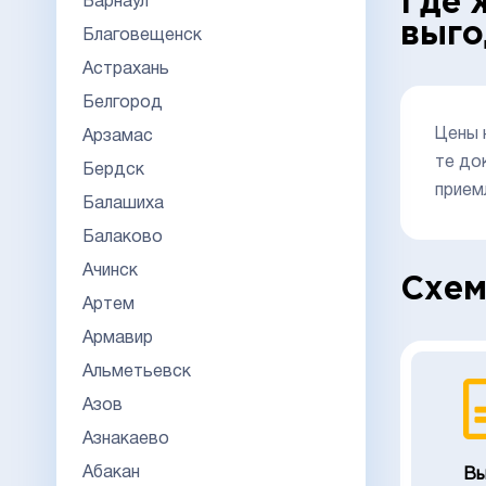
Где 
Барнаул
выго
Благовещенск
Астрахань
Белгород
Цены 
Арзамас
те до
Бердск
прием
Балашиха
Балаково
Ачинск
Схем
Артем
Армавир
Альметьевск
Азов
Азнакаево
Абакан
Вы