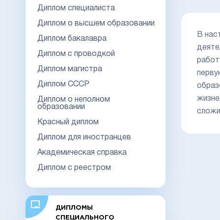
Диплом специалиста
Диплом о высшем образовании
В нас
Диплом бакалавра
деяте
Диплом с проводкой
работ
Диплом магистра
перву
Диплом СССР
образ
жизне
Диплом о неполном
образовании
сложи
Красный диплом
Диплом для иностранцев
Академическая справка
Диплом с реестром
ДИПЛОМЫ
СПЕЦИАЛЬНОГО