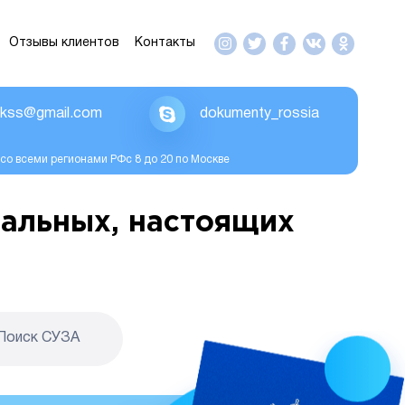
Отзывы клиентов
Контакты
ikss@gmail.com
dokumenty_rossia
со всеми регионами РФс 8 до 20 по Москве
альных, настоящих
Поиск CУЗА