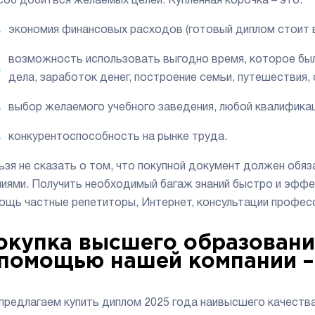
соб добиться желаемых целей. Купленная корочка – это:
экономия финансовых расходов (готовый диплом стоит в
возможность использовать выгодно время, которое было
дела, заработок денег, построение семьи, путешествия,
выбор желаемого учебного заведения, любой квалификац
конкурентоспособность на рынке труда.
ьзя не сказать о том, что покупной документ должен об
ниями. Получить необходимый багаж знаний быстро и эффек
ощь частные репетиторы, Интернет, консультации професс
окупка высшего образовани
 помощью нашей компании –
предлагаем купить диплом 2025 года наивысшего качеств