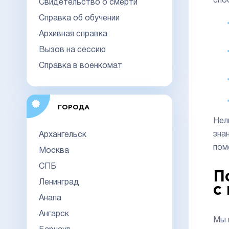
спо
Свидетельство о смерти
Справка об обучении
Архивная справка
Вызов на сессию
Справка в военкомат
ГОРОДА
Нел
зна
Архангельск
пом
Москва
СПБ
П
Ленинград
с
Анапа
Ангарск
Мы 