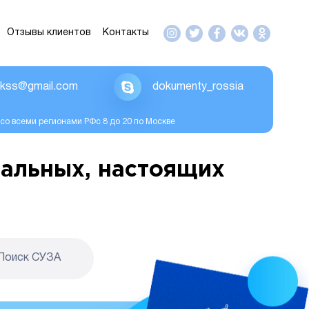
Отзывы клиентов
Контакты
ikss@gmail.com
dokumenty_rossia
со всеми регионами РФс 8 до 20 по Москве
альных, настоящих
Поиск CУЗА