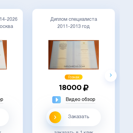
Д
14-2026
Диплом специалиста
осква
2011-2013 год
Акция
Гознак
18000
ор
Видео обзор
Заказать
к
заказать в 1 клик