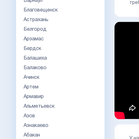
Барнаул
тре
Благовещенск
Астрахань
Белгород
Арзамас
Бердск
Балашиха
Балаково
Ачинск
Артем
Армавир
Альметьевск
Азов
Азнакаево
Абакан
У н