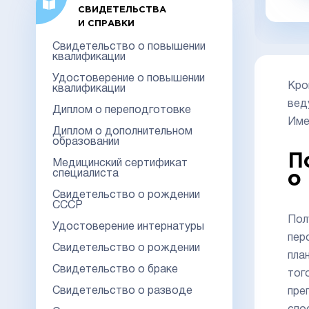
заказать в 1 клик
СВИДЕТЕЛЬСТВА
И СПРАВКИ
Свидетельство о повышении
квалификации
Удостоверение о повышении
Кро
квалификации
вед
Диплом о переподготовке
Име
Диплом о дополнительном
образовании
П
Медицинский сертификат
специалиста
о
Свидетельство о рождении
СССР
Пол
Удостоверение интернатуры
пер
Свидетельство о рождении
пла
Свидетельство о браке
тог
Свидетельство о разводе
пре