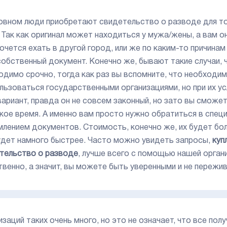
овном люди приобретают свидетельство о разводе для то
 Так как оригинал может находиться у мужа/жены, а вам о
хочется ехать в другой город, или же по каким-то причин
собственный документ. Конечно же, бывают такие случаи,
одимо срочно, тогда как раз вы вспомните, что необходи
льзоваться государственными организациями, но при их у
вариант, правда он не совсем законный, но зато вы смож
кое время. А именно вам просто нужно обратиться в спец
лением документов. Стоимость, конечно же, их будет бол
удет намного быстрее. Часто можно увидеть запросы,
куп
тельство о разводе
, лучше всего с помощью нашей организ
твенно, а значит, вы можете быть уверенными и не пережив
заций таких очень много, но это не означает, что все полу