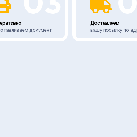
03
еративно
Доставляем
готавливаем документ
вашу посылку по ад