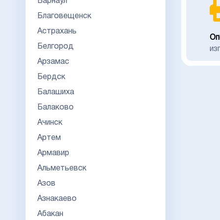
Барнаул
Благовещенск
Астрахань
Оп
Белгород
из
Арзамас
Бердск
Балашиха
Балаково
Ачинск
Артем
Армавир
Альметьевск
Азов
Азнакаево
Абакан