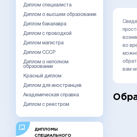
Диплом специалиста
Диплом о высшем образовании
Свиде
Диплом бакалавра
прост
Диплом с проводкой
возни
Диплом магистра
во вр
Диплом СССР
можно
обрат
Диплом о неполном
образовании
вам н
Красный диплом
Диплом для иностранцев
Академическая справка
Обра
Диплом с реестром
ДИПЛОМЫ
СПЕЦИАЛЬНОГО