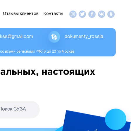
Отзывы клиентов
Контакты
ikss@gmail.com
dokumenty_rossia
со всеми регионами РФс 8 до 20 по Москве
альных, настоящих
Поиск CУЗА