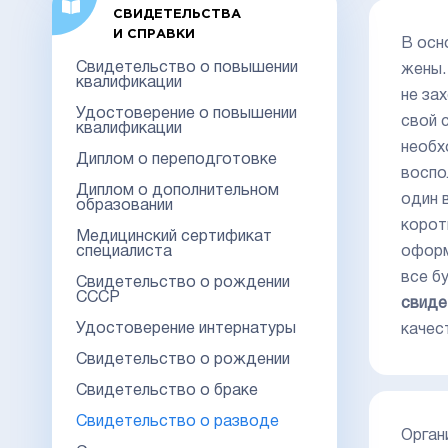
СВИДЕТЕЛЬСТВА
И СПРАВКИ
В осн
Свидетельство о повышении
жены.
квалификации
не за
Удостоверение о повышении
свой 
квалификации
необх
Диплом о переподготовке
воспо
Диплом о дополнительном
один 
образовании
корот
Медицинский сертификат
специалиста
оформ
все б
Свидетельство о рождении
СССР
свиде
Удостоверение интернатуры
качес
Свидетельство о рождении
Свидетельство о браке
Свидетельство о разводе
Органи