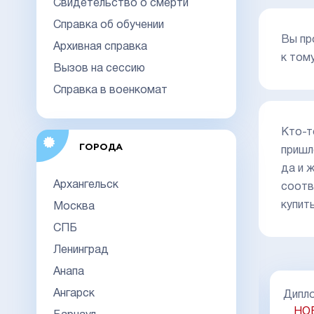
Свидетельство о смерти
Справка об обучении
Вы пр
Архивная справка
к том
Вызов на сессию
Справка в военкомат
Кто-т
ГОРОДА
пришл
да и 
Архангельск
соотв
купит
Москва
СПБ
Ленинград
Анапа
Ангарск
Диплом специалиста 2014-2026
а
НОВОГО ОБРАЗЦА
Киржач
20