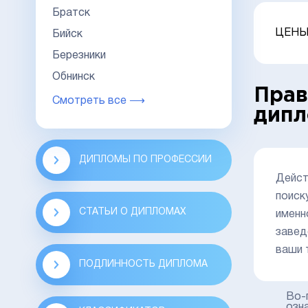
Братск
ЦЕНЫ
Бийск
Березники
Обнинск
Прав
Смотреть все ⟶
дип
ДИПЛОМЫ ПО ПРОФЕССИИ
Дейст
поиск
СТАТЬИ О ДИПЛОМАХ
именн
завед
ваши 
ПОДЛИННОСТЬ ДИПЛОМА
Во-
озн