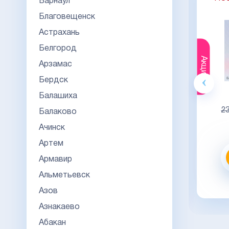
Барнаул
Благовещенск
Астрахань
Белгород
Акция
Акция
Арзамас
Бердск
Гознак
Балашиха
20000
23000
Балаково
Ачинск
Видео обзор
Артем
Заказать
Армавир
Альметьевск
заказать в 1 клик
Азов
Азнакаево
Абакан