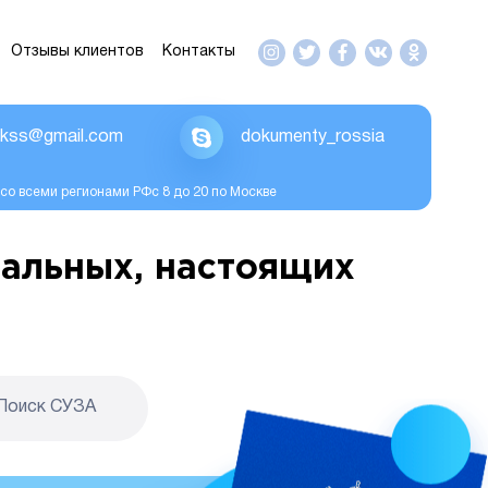
Отзывы клиентов
Контакты
ikss@gmail.com
dokumenty_rossia
со всеми регионами РФс 8 до 20 по Москве
альных, настоящих
Поиск CУЗА