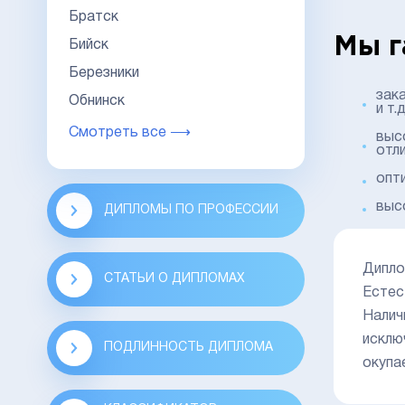
Братск
Мы г
Бийск
Березники
зак
Обнинск
и т.д
Смотреть все ⟶
выс
отл
опт
выс
ДИПЛОМЫ ПО ПРОФЕССИИ
Дипло
СТАТЬИ О ДИПЛОМАХ
Естес
Налич
исклю
ПОДЛИННОСТЬ ДИПЛОМА
окупа