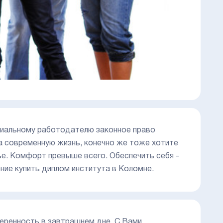
циальному работодателю законное право
на современную жизнь, конечно же тоже хотите
мье. Комфорт превыше всего. Обеспечить себя -
ие купить диплом института в Коломне.
еренность в завтрашнем дне. С Вами