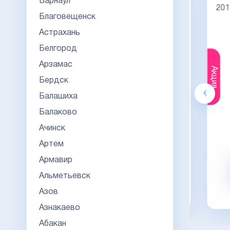
Барнаул
НОВОГО ОБРАЗЦА
Киржач
2014
Благовещенск
Астрахань
Белгород
Арзамас
Акция
Акция
Бердск
Балашиха
Гознак
Балаково
20000
23000
23
Ачинск
Видео обзор
Артем
Армавир
Заказать
Альметьевск
Азов
заказать в 1 клик
Азнакаево
Абакан