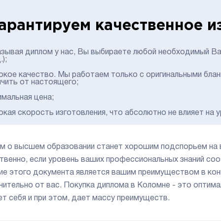
арантируем качественное из
азывая диплом у нас, Вы выбираете любой необходимый Ва
.);
окое качество. Мы работаем только с оригинальными бла
ичить от настоящего;
имальная цена;
окая скорость изготовления, что абсолютно не влияет на у
м о высшем образовании станет хорошим подспорьем на в
твенно, если уровень ваших профессиональных знаний со
ие этого документа является вашим преимуществом в конк
чительно от вас. Покупка диплома в Коломне - это оптим
ет себя и при этом, дает массу преимуществ.