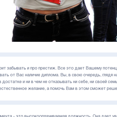
оит забывать и про престиж. Все это дает Вашему потен
вать от Вас наличие диплома. Вы, в свою очередь, глядя 
в достатке и ни в чем не отказывать ни себе, ни своей се
естественное желание, а помочь Вам в этом сможет решен
мечта - это высокооплачиваемая должность. Она дает ув