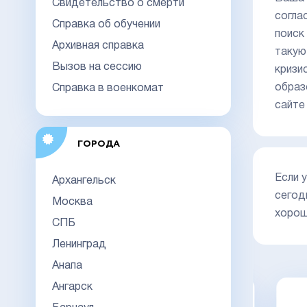
Свидетельство о смерти
согла
Справка об обучении
поиск
Архивная справка
такую
Вызов на сессию
кризи
образ
Справка в военкомат
сайте
ГОРОДА
Если 
Архангельск
сегод
Москва
хорош
СПБ
Ленинград
Анапа
Ангарск
Диплом специалиста 2014-2026