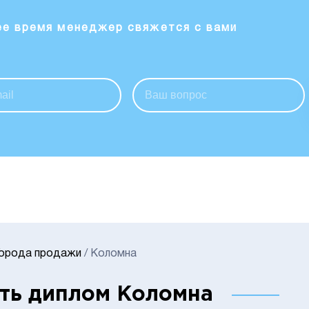
ее время менеджер свяжется с вами
Города продажи
/
Коломна
ть диплом Коломна