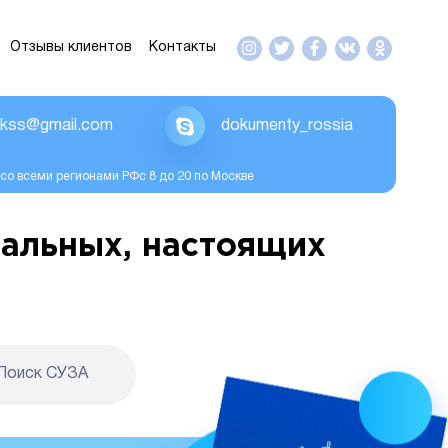
Отзывы клиентов
Контакты
ikss@gmail.com
dokumenty_rossia
со всеми регионами РФс 8 до 20 по Москве
альных, настоящих
Поиск CУЗА