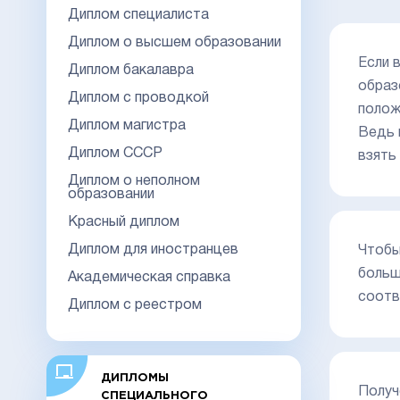
Диплом специалиста
Диплом о высшем образовании
Если 
Диплом бакалавра
образ
Диплом с проводкой
полож
Диплом магистра
Ведь 
Диплом СССР
взять
Диплом о неполном
образовании
Красный диплом
Диплом для иностранцев
Чтобы
больш
Академическая справка
соотв
Диплом с реестром
ДИПЛОМЫ
Получ
СПЕЦИАЛЬНОГО