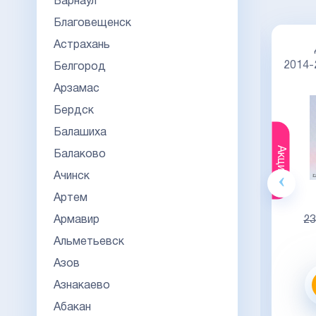
Барнаул
Благовещенск
Астрахань
Диплом специалиста 2014-2026
НОВОГО ОБРАЗЦА
Киржач
2014
Белгород
Арзамас
Бердск
Балашиха
Акция
Акция
Балаково
Ачинск
Гознак
Артем
20000
Армавир
23000
23
Альметьевск
Видео обзор
Азов
Заказать
Азнакаево
Абакан