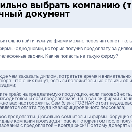
ильно выбрать компанию (т
чный документ
вительно найти нужную фирму можно через интернет, толь
фирмы-однодневки, которые получив предоплату за диплом,
телефонные звонки. Как не попасть на такую фирму?
жде чем заказать диплом, потратьте время и внимательн
тнера: что о них пишут, есть ли положительные отзывы об
азцами;
чите прайс на предлагаемую продукцию, если таковой есть
изводителей, и если предлагаемая цена вашей фирмы знач
жно вас насторожить. Сам бланк ГОЗНАК стоит недешево,
авляется оплата труда квалифицированного персонала;
рос предоплаты. Довольно сомнительны фирмы, берущие с 
идные компании производят расчет с клиентом после получ
азовании с предоплатой – всегда риск! Поэтому доверять 