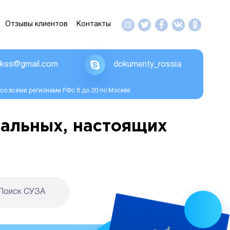
Отзывы клиентов
Контакты
ikss@gmail.com
dokumenty_rossia
со всеми регионами РФс 8 до 20 по Москве
альных, настоящих
Поиск CУЗА