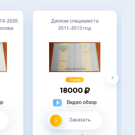
Д
14-2026
Диплом специалиста
осква
2011-2013 год
Акция
Гознак
18000
ор
Видео обзор
Заказать