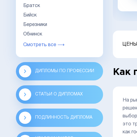
заказать в 1 клик
Братск
Бийск
Березники
Обнинск
ЦЕНЫ
Смотреть все ⟶
Как 
ДИПЛОМЫ ПО ПРОФЕССИИ
СТАТЬИ О ДИПЛОМАХ
На ры
решен
выбор
ПОДЛИННОСТЬ ДИПЛОМА
это т
как г