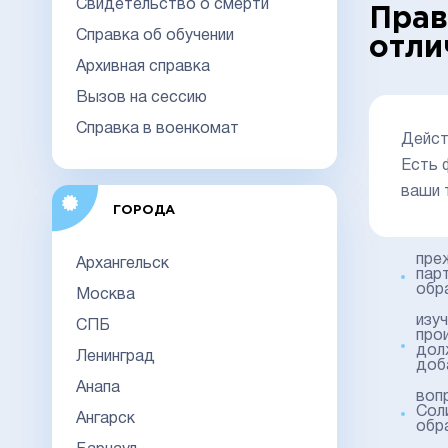
Свидетельство о смерти
Прав
Справка об обучении
отли
Архивная справка
Вызов на сессию
Справка в военкомат
Дейст
Есть 
ваши 
ГОРОДА
пре
Архангельск
пар
обр
Москва
изу
СПБ
про
дол
Ленинград
доб
Анапа
воп
Сол
Ангарск
обр