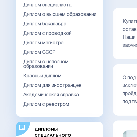
Диплом специалиста
Диплом о высшем образовании
Купит
Диплом бакалавра
остав
Диплом с проводкой
Наши 
Диплом магистра
заочн
Диплом СССР
Диплом о неполном
образовании
Красный диплом
О под
Диплом для иностранцев
исклю
пройд
Академическая справка
подтв
Диплом с реестром
ДИПЛОМЫ
СПЕЦИАЛЬНОГО