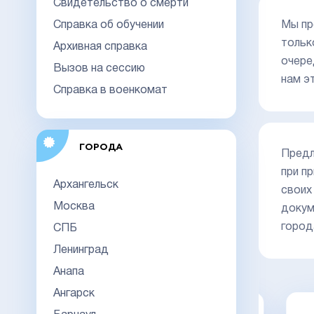
Свидетельство о смерти
Справка об обучении
Мы пр
тольк
Архивная справка
очере
Вызов на сессию
нам э
Справка в военкомат
ГОРОДА
Предл
при п
Архангельск
своих
Москва
докум
город
СПБ
Ленинград
Анапа
Ангарск