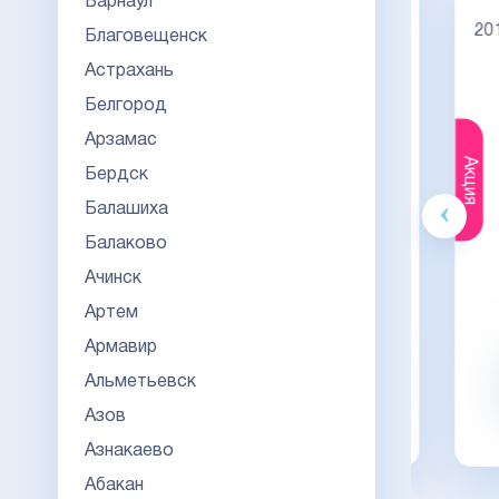
Барнаул
Диплом специалиста 2014-2026
НОВОГО ОБРАЗЦА
Киржач
2014
Благовещенск
Астрахань
Белгород
Арзамас
Акция
Акция
Бердск
Балашиха
Гознак
Балаково
20000
23000
23
Ачинск
Артем
Видео обзор
Армавир
Заказать
Альметьевск
Азов
заказать в 1 клик
Азнакаево
Абакан