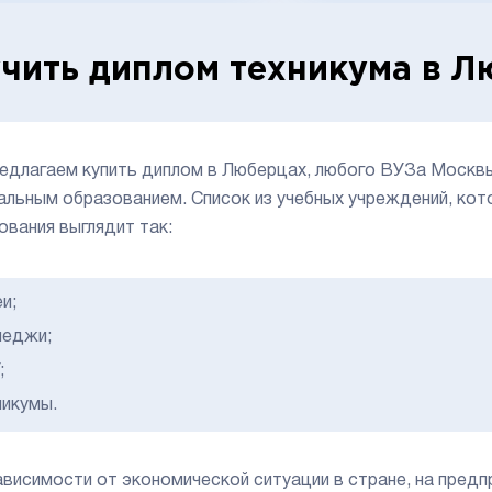
чить диплом техникума в Л
едлагаем купить диплом в Люберцах, любого ВУЗа Москвы 
альным образованием. Список из учебных учреждений, ко
ования выглядит так:
и;
леджи;
;
никумы.
ависимости от экономической ситуации в стране, на предп