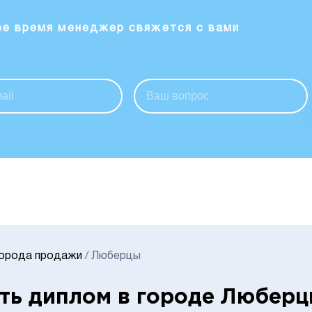
ее время менеджер свяжется с вами
Города продажи
/
Люберцы
ть диплом в городе Любер