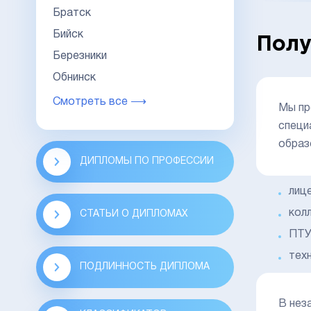
Братск
Бийск
Полу
Березники
Обнинск
Смотреть все ⟶
Мы пр
специ
образ
ДИПЛОМЫ ПО ПРОФЕССИИ
лице
кол
СТАТЬИ О ДИПЛОМАХ
ПТУ
тех
ПОДЛИННОСТЬ ДИПЛОМА
В нез