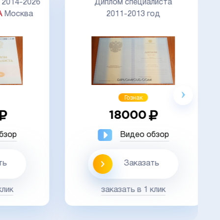
Д
14-2026
Диплом специалиста
осква
2011-2013 год
Акция
Гознак
18000
ор
Видео обзор
Заказать
к
заказать в 1 клик