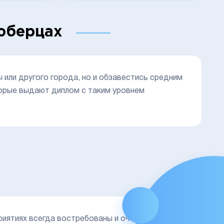
юберцах
или другого города, но и обзавестись средним
торые выдают диплом с таким уровнем
риятиях всегда востребованы и очень ценятся