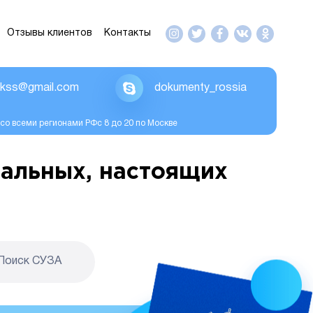
Отзывы клиентов
Контакты
ikss@gmail.com
dokumenty_rossia
со всеми регионами РФс 8 до 20 по Москве
альных, настоящих
Поиск CУЗА