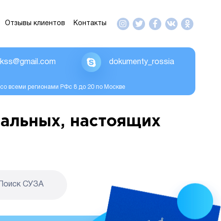
Отзывы клиентов
Контакты
ikss@gmail.com
dokumenty_rossia
со всеми регионами РФс 8 до 20 по Москве
альных, настоящих
Поиск CУЗА