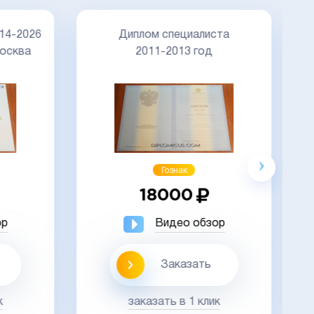
Д
14-2026
Диплом специалиста
осква
2011-2013 год
Акция
Гознак
18000
ор
Видео обзор
Заказать
к
заказать в 1 клик