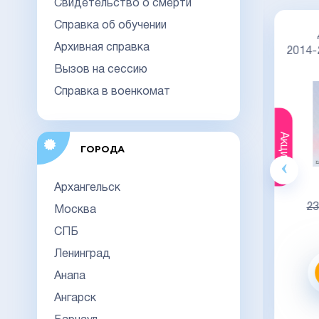
Свидетельство о смерти
Справка об обучении
Диплом специалиста 2014-2026
Архивная справка
НОВОГО ОБРАЗЦА
Киржач
2014
Вызов на сессию
Справка в военкомат
Акция
Акция
ГОРОДА
Гознак
Архангельск
20000
23000
23
Москва
СПБ
Видео обзор
Ленинград
Заказать
Анапа
Ангарск
заказать в 1 клик