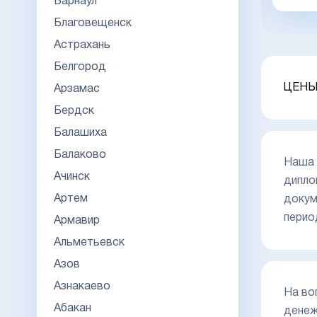
Барнаул
Благовещенск
Астрахань
Белгород
ЦЕНЫ
Арзамас
Бердск
Балашиха
Балаково
Наша 
Ачинск
дипло
Артем
докум
перио
Армавир
Альметьевск
Азов
Азнакаево
На во
Абакан
денеж