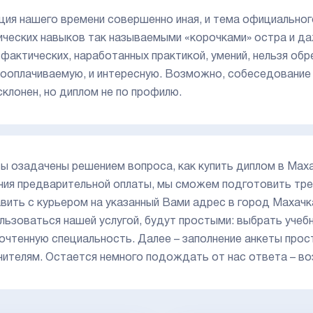
ция нашего времени совершенно иная, и тема официальног
ических навыков так называемыми «корочками» остра и д
 фактических, наработанных практикой, умений, нельзя обр
ооплачиваемую, и интересную. Возможно, собеседование 
склонен, но диплом не по профилю.
вы озадачены решением вопроса, как купить диплом в Маха
ния предварительной оплаты, мы сможем подготовить тре
вить с курьером на указанный Вами адрес в город Махачк
льзоваться нашей услугой, будут простыми: выбрать учеб
очтенную специальность. Далее – заполнение анкеты прост
нителям. Остается немного подождать от нас ответа – в