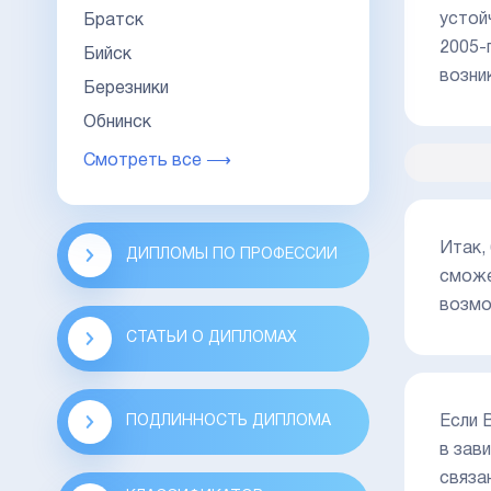
устой
Братск
2005-
Бийск
возни
Березники
Обнинск
Смотреть все ⟶
Итак,
ДИПЛОМЫ ПО ПРОФЕССИИ
сможе
возмо
СТАТЬИ О ДИПЛОМАХ
Если 
ПОДЛИННОСТЬ ДИПЛОМА
в зав
связа