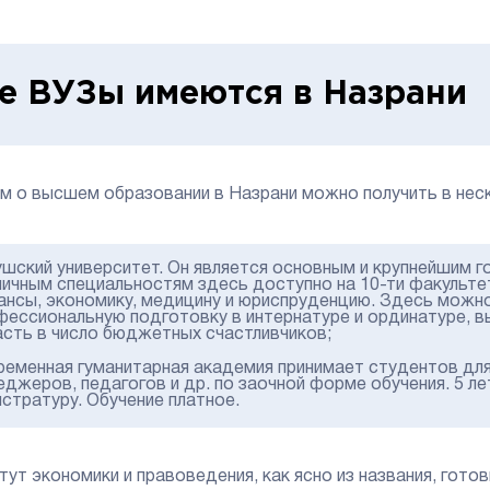
е ВУЗы имеются в Назрани
м о высшем образовании в Назрани можно получить в нес
ушский университет. Он является основным и крупнейшим 
личным специальностям здесь доступно на 10-ти факульте
ансы, экономику, медицину и юриспруденцию. Здесь можно
фессиональную подготовку в интернатуре и ординатуре, в
асть в число бюджетных счастливчиков;
ременная гуманитарная академия принимает студентов для
джеров, педагогов и др. по заочной форме обучения. 5 ле
истратуру. Обучение платное.
тут экономики и правоведения, как ясно из названия, гот