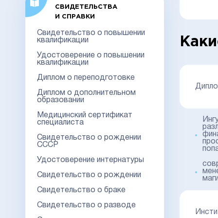
СВИДЕТЕЛЬСТВА
И СПРАВКИ
Свидетельство о повышении
Каки
квалификации
Удостоверение о повышении
квалификации
Диплом о переподготовке
Дипло
Диплом о дополнительном
образовании
Медицинский сертификат
Инг
специалиста
раз
фин
Свидетельство о рождении
про
СССР
поп
Удостоверение интернатуры
сов
мене
Свидетельство о рождении
маг
Свидетельство о браке
Свидетельство о разводе
Инсти