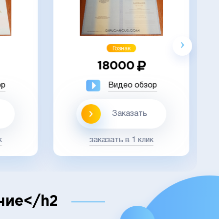
Акция
Гознак
18000
ор
Видео обзор
Заказать
к
заказать в 1 клик
ние</h2