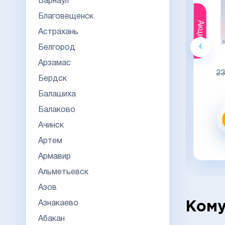
Барнаул
Благовещенск
Акция
Акция
Астрахань
Белгород
Гознак
Арзамас
20000
23000
23
Бердск
Видео обзор
Балашиха
Балаково
Заказать
Ачинск
Артем
заказать в 1 клик
Армавир
Альметьевск
Азов
Азнакаево
Кому
Абакан