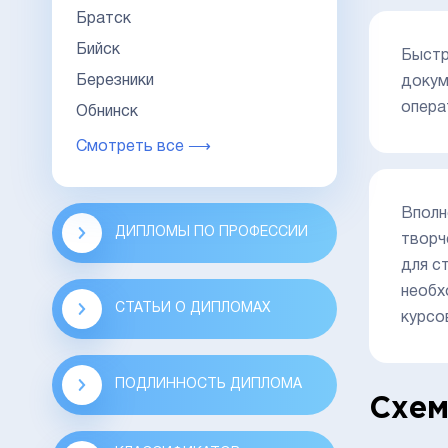
Братск
Бийск
Быстр
Березники
докум
опера
Обнинск
Смотреть все ⟶
Вполн
ДИПЛОМЫ ПО ПРОФЕССИИ
творч
для с
необх
СТАТЬИ О ДИПЛОМАХ
курсо
ПОДЛИННОСТЬ ДИПЛОМА
Схем