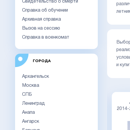
Свидетельство о смерти
разли
Справка об обучении
летни
Архивная справка
Вызов на сессию
Справка в военкомат
Выбор
реали
услов
ГОРОДА
и куп
Архангельск
Москва
СПБ
Диплом специалиста 2014-2026
Ленинград
НОВОГО ОБРАЗЦА
Киржач
2014
Анапа
Ангарск