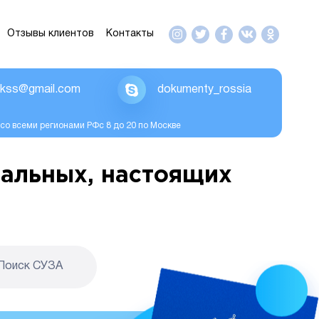
Отзывы клиентов
Контакты
ikss@gmail.com
dokumenty_rossia
со всеми регионами РФс 8 до 20 по Москве
альных, настоящих
Поиск CУЗА