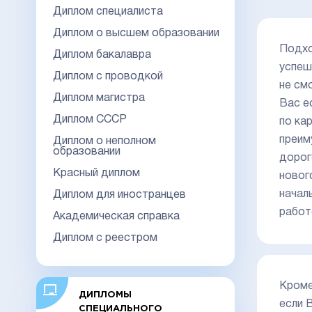
Диплом специалиста
Диплом о высшем образовании
Подхо
Диплом бакалавра
успеш
Диплом с проводкой
не см
Диплом магистра
Вас е
Диплом СССР
по ка
преим
Диплом о неполном
образовании
дорог
Красный диплом
новог
начал
Диплом для иностранцев
работ
Академическая справка
Диплом с реестром
Кроме
ДИПЛОМЫ
если 
СПЕЦИАЛЬНОГО