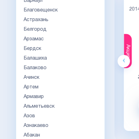
Барнаул
Диплом специалиста 2014-2026
НОВОГО ОБРАЗЦА
Киржач
2014
Благовещенск
Астрахань
Белгород
Арзамас
Акция
Акция
Бердск
Балашиха
Гознак
Балаково
20000
23000
23
Ачинск
Артем
Видео обзор
Армавир
Заказать
Альметьевск
Азов
заказать в 1 клик
Азнакаево
Абакан