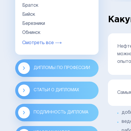
Братск
Бийск
Каку
Березники
Обнинск
Смотреть все ⟶
Нефте
можно
опыто
ДИПЛОМЫ ПО ПРОФЕССИИ
СТАТЬИ О ДИПЛОМАХ
Самым
доб
ПОДЛИННОСТЬ ДИПЛОМА
вед
раб