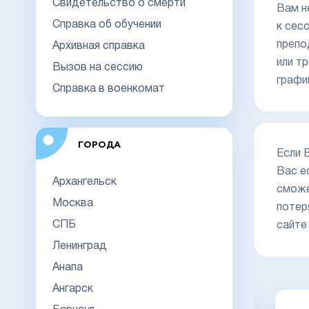
Свидетельство о смерти
Вам н
Справка об обучении
к сес
препо
Архивная справка
или т
Вызов на сессию
графи
Справка в военкомат
ГОРОДА
Если 
Вас е
Архангельск
сможе
Москва
потер
СПБ
сайте
Ленинград
Анапа
Ангарск