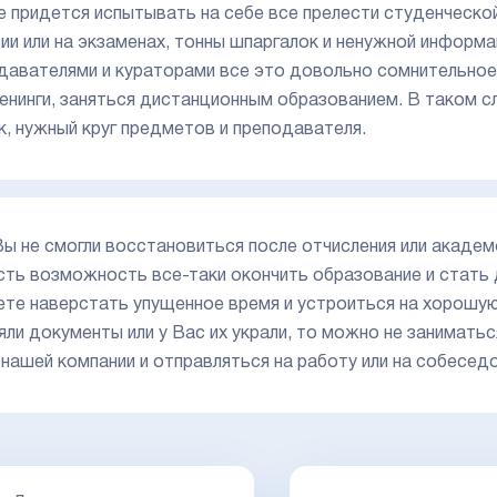
е придется испытывать на себе все прелести студенческо
сии или на экзаменах, тонны шпаргалок и ненужной информ
давателями и кураторами все это довольно сомнительное 
ренинги, заняться дистанционным образованием. В таком 
к, нужный круг предметов и преподавателя.
Вы не смогли восстановиться после отчисления или академо
сть возможность все-таки окончить образование и стать
те наверстать упущенное время и устроиться на хорошую
яли документы или у Вас их украли, то можно не занимать
 нашей компании и отправляться на работу или на собесед