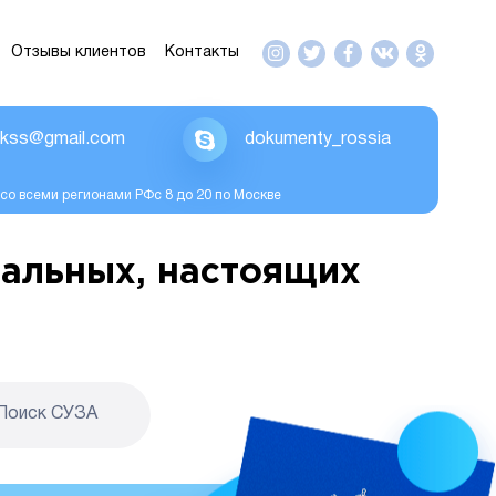
Отзывы клиентов
Контакты
ikss@gmail.com
dokumenty_rossia
со всеми регионами РФс 8 до 20 по Москве
альных, настоящих
Поиск CУЗА