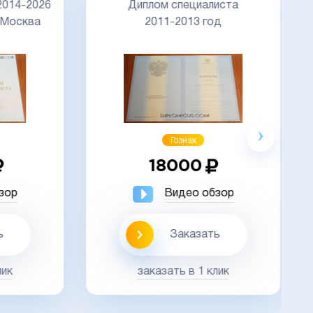
Д
14-2026
Диплом специалиста
осква
2011-2013 год
Акция
Гознак
18000
ор
Видео обзор
Заказать
к
заказать в 1 клик