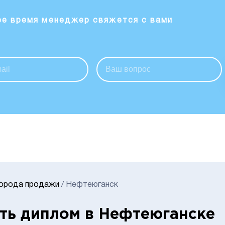
ее время менеджер свяжется с вами
Города продажи
/
Нефтеюганск
ть диплом в Нефтеюганске