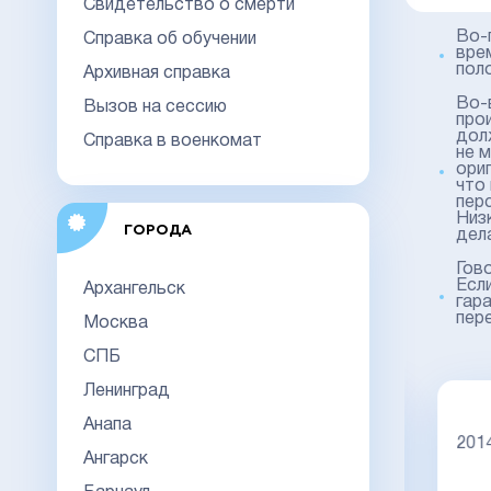
Свидетельство о смерти
Во-
Справка об обучении
вре
пол
Архивная справка
Во-
Вызов на сессию
про
дол
Справка в военкомат
не 
ори
что
перс
Низ
ГОРОДА
дел
Гово
Есл
Архангельск
гара
пер
Москва
СПБ
Ленинград
Диплом специалиста 2014-2026
Анапа
НОВОГО ОБРАЗЦА
Киржач
2014
Ангарск