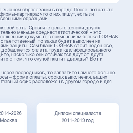
о высшем образовании в городе Пензе, потратьте
ирмы-партнера: что о них пишут, есть ли
авленными образцами.
аковой есть. Сравните цены с ценами других
ительно меньше среднестатистической – это
сполненный документ, с применением бланка ГОЗНАК,
ответственный, то заказ будет выполнен на
нями защиты. Сам бланк ГОЗНАК стоит недешево,
м добавляется оплата труда квалифицированного
ите, насколько они отличаются друг от друга.
ните о том, что скупой платит дважды? Вот и
е через посредников, то заплатите намного больше.
сы – форме оплаты, сроках выполнения, ваших
а главный офис расположен в другом городе и для
Д
14-2026
Диплом специалиста
осква
2011-2013 год