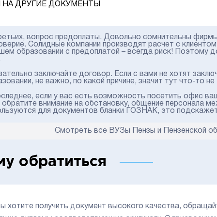
 НА ДРУГИЕ ДОКУМЕНТЫ
ретьих, вопрос предоплаты. Довольно сомнительны фирмы,
оверие. Солидные компании производят расчет с клиентом п
шем образовании с предоплатой – всегда риск! Поэтому д
.
зательно заключайте договор. Если с вами не хотят закл
зовании, не важно, по какой причине, значит тут что-то не 
оследнее, если у вас есть возможность посетить офис ва
, обратите внимание на обстановку, общение персонала ме
ользуются для документов бланки ГОЗНАК, это подскажет в
Смотреть все ВУЗы Пензы и Пензенской о
му обратиться
вы хотите получить документ высокого качества, обращай