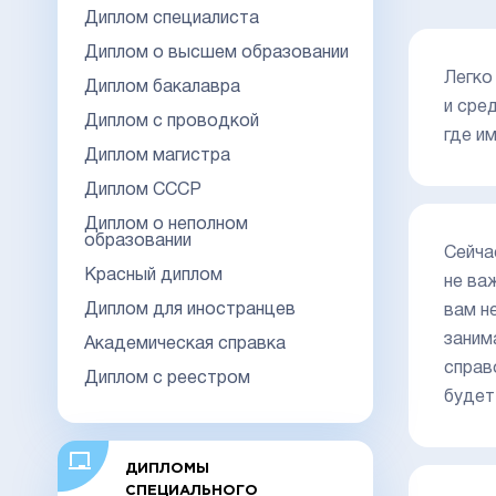
Диплом специалиста
Диплом о высшем образовании
Легко
Диплом бакалавра
и сре
Диплом с проводкой
где и
Диплом магистра
Диплом СССР
Диплом о неполном
образовании
Сейча
Красный диплом
не ва
Диплом для иностранцев
вам н
заним
Академическая справка
справ
Диплом с реестром
будет
ДИПЛОМЫ
СПЕЦИАЛЬНОГО