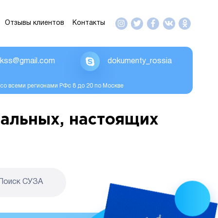
Отзывы клиентов
Контакты
ikss@gmail.com
dokumenty_rossia
со всеми регионами РФс 8 до 20 по Москве
альных, настоящих
Поиск CУЗА