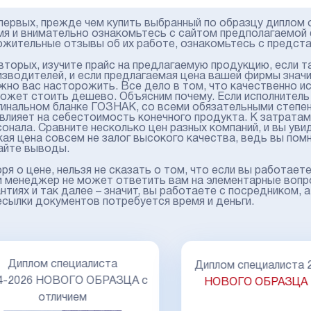
первых, прежде чем купить выбранный по образцу диплом 
мя и внимательно ознакомьтесь с сайтом предполагаемой ф
ожительные отзывы об их работе, ознакомьтесь с предст
вторых, изучите прайс на предлагаемую продукцию, если т
изводителей, и если предлагаемая цена вашей фирмы знач
жно вас насторожить. Все дело в том, что качественно и
может стоить дешево. Объясним почему. Если исполнитель 
гинальном бланке ГОЗНАК, со всеми обязательными степе
 влияет на себестоимость конечного продукта. К затрата
онала. Сравните несколько цен разных компаний, и вы увид
кая цена совсем не залог высокого качества, ведь вы пом
айте выводы.
ря о цене, нельзя не сказать о том, что если вы работает
и менеджер не может ответить вам на элементарные вопро
нтиях и так далее – значит, вы работаете с посредником, 
есылки документов потребуется время и деньги.
Диплом специалиста
Диплом специалиста 20
-2026 НОВОГО ОБРАЗЦА с
НОВОГО ОБРАЗЦА
М
отличием