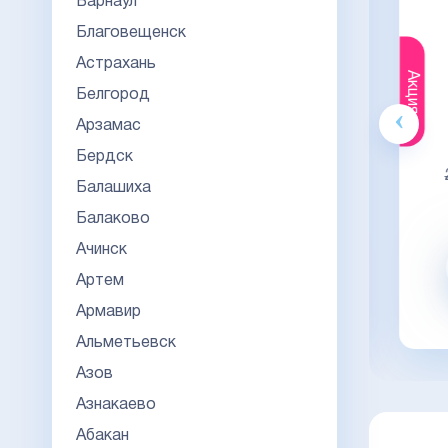
Барнаул
Благовещенск
Астрахань
Акция
Акция
Белгород
Арзамас
Гознак
Бердск
20000
23000
23
Балашиха
Видео обзор
Балаково
Ачинск
Заказать
Артем
Армавир
заказать в 1 клик
Альметьевск
Азов
Азнакаево
Абакан