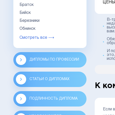
ЦЕНЫ
Братск
Бийск
В-т
Березники
нед
выс
Обнинск
вам
Смотреть все ⟶
Обя
обра
И п
это
исп
ДИПЛОМЫ ПО ПРОФЕССИИ
СТАТЬИ О ДИПЛОМАХ
К ко
ПОДЛИННОСТЬ ДИПЛОМА
Если 