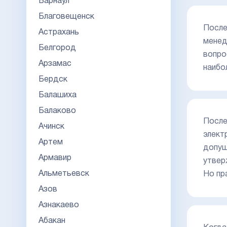
Барнаул
Благовещенск
После
Астрахань
менед
Белгород
вопро
Арзамас
наибо
Бердск
Балашиха
Балаково
После
Ачинск
элект
Артем
допущ
Армавир
утвер
Альметьевск
Но пр
Азов
Азнакаево
Абакан