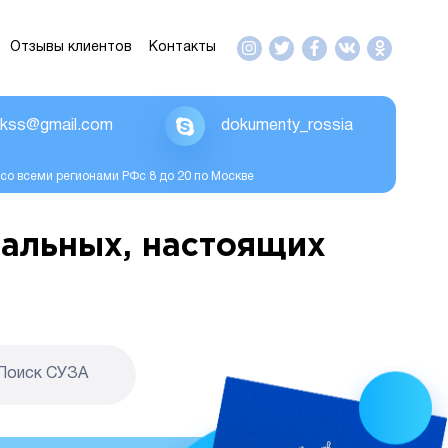
Отзывы клиентов
Контакты
ikss@gmail.com
dokumenty_rossia
со всеми регионами РФс 8 до 20 по Москве
альных, настоящих
Поиск CУЗА