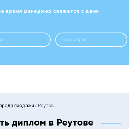
ее время менеджер свяжется с вами
Города продажи
/
Реутов
ть диплом в Реутове