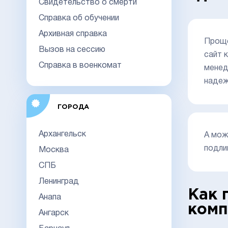
Свидетельство о смерти
Справка об обучении
Архивная справка
Проще
Вызов на сессию
сайт 
Справка в военкомат
менед
надеж
ГОРОДА
Архангельск
А мож
подли
Москва
СПБ
Ленинград
Как 
Анапа
комп
Ангарск