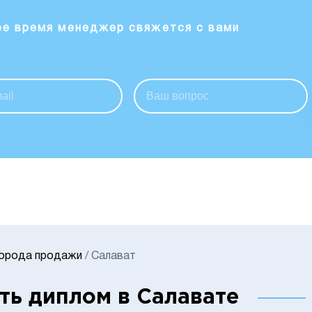
ее время менеджер свяжется с вами
Города продажи
/
Салават
ть диплом в Салавате