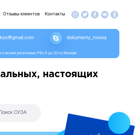
Отзывы клиентов
Контакты
ikss@gmail.com
dokumenty_rossia
со всеми регионами РФс 8 до 20 по Москве
альных, настоящих
Поиск CУЗА