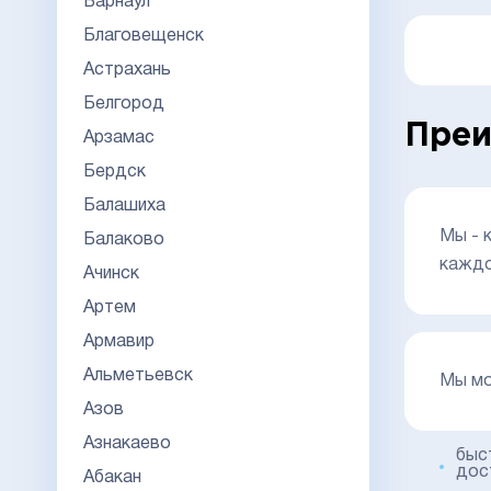
Барнаул
Благовещенск
Астрахань
Белгород
Преи
Арзамас
Бердск
Балашиха
Мы - 
Балаково
каждо
Ачинск
Артем
Армавир
Альметьевск
Мы мо
Азов
Азнакаево
быс
дос
Абакан