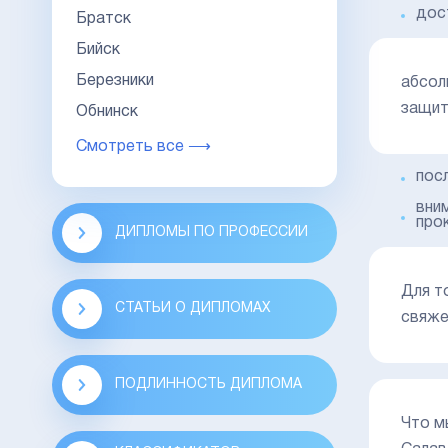
дос
Братск
Бийск
Березники
абсол
защит
Обнинск
Смотреть все ⟶
пос
вни
про
ДИПЛОМЫ ПО ПРОФЕССИИ
Для т
СТАТЬИ О ДИПЛОМАХ
свяже
ПОДЛИННОСТЬ ДИПЛОМА
Что м