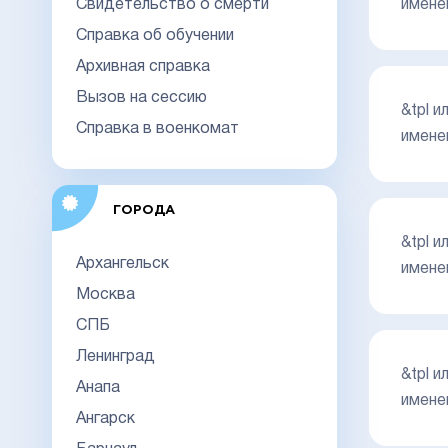
Свидетельство о смерти
имене
Справка об обучении
Архивная справка
Вызов на сессию
&tpl 
Справка в военкомат
имене
ГОРОДА
&tpl 
Архангельск
имене
Москва
СПБ
Ленинград
&tpl 
Анапа
имене
Ангарск