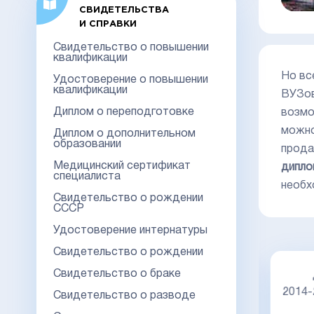
СВИДЕТЕЛЬСТВА
И СПРАВКИ
Свидетельство о повышении
квалификации
Но вс
Удостоверение о повышении
квалификации
ВУЗов
Диплом о переподготовке
возмо
можно
Диплом о дополнительном
образовании
прода
Медицинский сертификат
дипло
специалиста
необх
Свидетельство о рождении
СССР
Удостоверение интернатуры
Свидетельство о рождении
Свидетельство о браке
Диплом специалиста 2014-2026
НОВОГО ОБРАЗЦА
Киржач
2014
Свидетельство о разводе