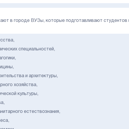
ают в городе ВУЗы, которые подготавливают студентов 
усства,
нических специальностей,
гогики,
ицины,
оительства и архитектуры,
арного хозяйства,
ической культуры,
а,
анитарного естествознания,
еса,