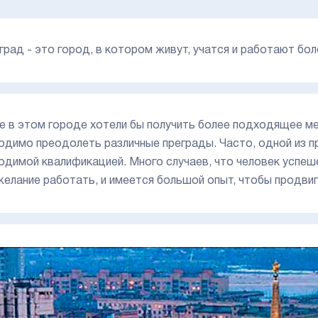
град - это город, в котором живут, учатся и работают бол
е в этом городе хотели бы получить более подходящее м
одимо преодолеть различные преграды. Часто, одной из п
одимой квалификацией. Много случаев, что человек успеше
желание работать, и имеется большой опыт, чтобы продви