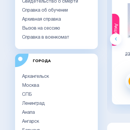
Свидетельство о смерти
Справка об обучении
Архивная справка
Акция
Акция
Вызов на сессию
Справка в военкомат
Гознак
20000
23000
23
ГОРОДА
Видео обзор
Архангельск
Заказать
Москва
СПБ
заказать в 1 клик
Ленинград
Анапа
Ангарск