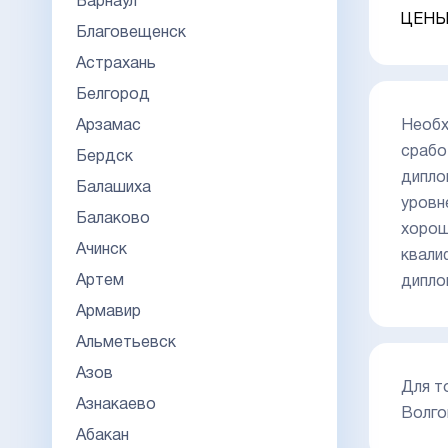
Барнаул
ЦЕНЫ
Благовещенск
Астрахань
Белгород
Арзамас
Необх
срабо
Бердск
дипло
Балашиха
уровн
Балаково
хорош
Ачинск
квали
Артем
дипло
Армавир
Альметьевск
Азов
Для т
Азнакаево
Волго
Абакан