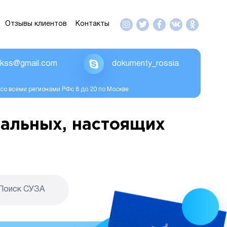
Отзывы клиентов
Контакты
ikss@gmail.com
dokumenty_rossia
со всеми регионами РФс 8 до 20 по Москве
альных, настоящих
Поиск CУЗА