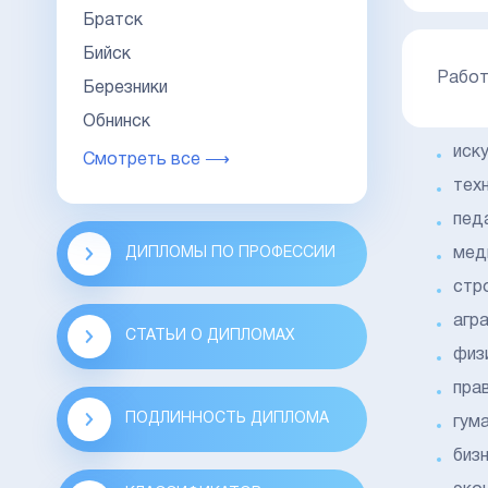
Братск
Бийск
Работ
Березники
Обнинск
иск
Смотреть все ⟶
тех
педа
ДИПЛОМЫ ПО ПРОФЕССИИ
мед
стр
агр
СТАТЬИ О ДИПЛОМАХ
физ
прав
ПОДЛИННОСТЬ ДИПЛОМА
гум
бизн