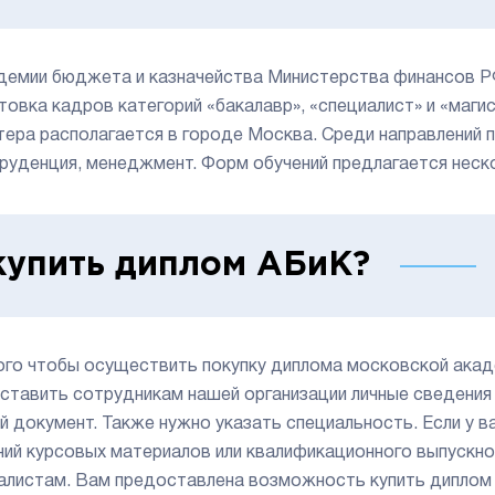
демии бюджета и казначейства Министерства финансов Р
товка кадров категорий «бакалавр», «специалист» и «маги
тера располагается в городе Москва. Среди направлений 
руденция, менеджмент. Форм обучений предлагается неско
купить диплом АБиК?
ого чтобы осуществить покупку диплома московской акад
ставить сотрудникам нашей организации личные сведения 
й документ. Также нужно указать специальность. Если у в
ний курсовых материалов или квалификационного выпускног
алистам. Вам предоставлена возможность купить диплом в