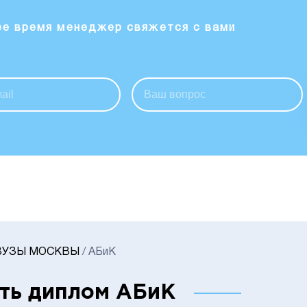
ее время менеджер свяжется с вами
ВУЗЫ МОСКВЫ
/
АБиК
ть диплом АБиК