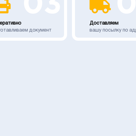
03
еративно
Доставляем
готавливаем документ
вашу посылку по ад