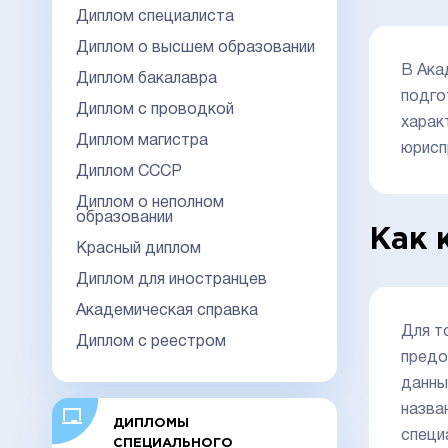
Диплом специалиста
Диплом о высшем образовании
В Ака
Диплом бакалавра
подго
Диплом с проводкой
харак
Диплом магистра
юрисп
Диплом СССР
Диплом о неполном
образовании
Как 
Красный диплом
Диплом для иностранцев
Академическая справка
Для т
Диплом с реестром
предо
данны
назва
ДИПЛОМЫ
специ
СПЕЦИАЛЬНОГО