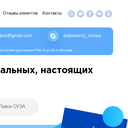
Отзывы клиентов
Контакты
ikss@gmail.com
dokumenty_rossia
со всеми регионами РФс 8 до 20 по Москве
альных, настоящих
Поиск CУЗА