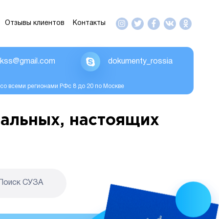
Отзывы клиентов
Контакты
ikss@gmail.com
dokumenty_rossia
со всеми регионами РФс 8 до 20 по Москве
альных, настоящих
Поиск CУЗА