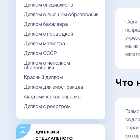
Диплом специалиста
Диплом о высшем образовании
Судя 
Диплом бакалавра
напра
Диплом с проводкой
учреж
Диплом магистра
магис
Диплом СССР
изгот
Диплом о неполном
образовании
Красный диплом
Что 
Диплом для иностранцев
Академическая справка
Диплом с реестром
Грамо
содер
образ
ДИПЛОМЫ
котор
СПЕЦИАЛЬНОГО