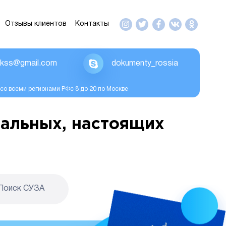
Отзывы клиентов
Контакты
ikss@gmail.com
dokumenty_rossia
со всеми регионами РФс 8 до 20 по Москве
альных, настоящих
Поиск CУЗА