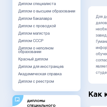
Диплом специалиста
Диплом о высшем образовании
Для д
Диплом бакалавра
делов
Диплом с проводкой
необх
Диплом магистра
завед
Диплом СССР
Гуман
инфор
Диплом о неполном
образовании
обуче
Красный диплом
согла
являе
Диплом для иностранцев
студе
Академическая справка
Диплом с реестром
Как 
ДИПЛОМЫ
СПЕЦИАЛЬНОГО