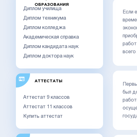
ОБРАЗОВАНИЯ
Диплом училища
Если 
Диплом техникума
време
Диплом колледжа
эконо
приоб
Академическая справка
работ
Диплом кандидата наук
всего
Диплом доктора наук
АТТЕСТАТЫ
Первы
был д
Аттестат 9 классов
работ
Аттестат 11 классов
осуще
госуд
Купить аттестат