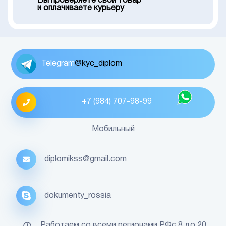
Вы проверяете свой товар
и оплачиваете курьеру
Telegram
@kyc_diplom
+7 (984) 707-98-99
Мобильный
diplomikss@gmail.com
dokumenty_rossia
Работаем со всеми регионами РФс 8 до 20