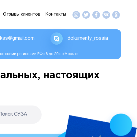
Отзывы клиентов
Контакты
ikss@gmail.com
dokumenty_rossia
со всеми регионами РФс 8 до 20 по Москве
альных, настоящих
Поиск CУЗА