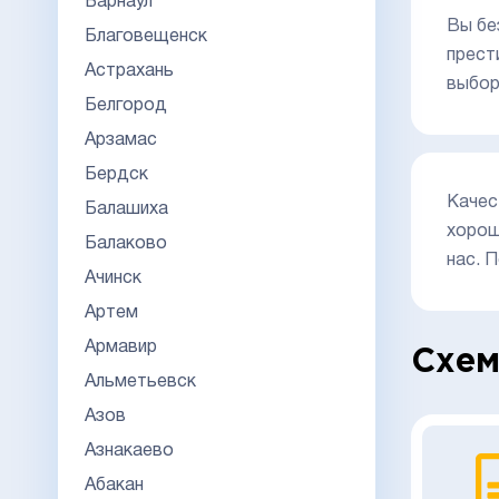
Барнаул
Вы бе
Благовещенск
прест
Астрахань
выбор
Белгород
Арзамас
Бердск
Качес
Балашиха
хорош
Балаково
нас. 
Ачинск
Артем
Армавир
Схем
Альметьевск
Азов
Азнакаево
Абакан