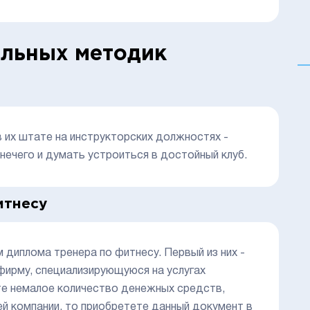
ельных методик
в их штате на инструкторских должностях -
ечего и думать устроиться в достойный клуб.
итнесу
диплома тренера по фитнесу. Первый из них -
 фирму, специализирующуюся на услугах
те немалое количество денежных средств,
шей компании, то приобретете данный документ в