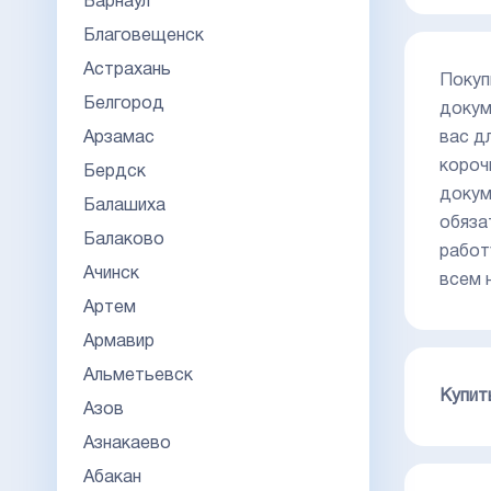
Барнаул
Благовещенск
Астрахань
Покуп
Белгород
докум
вас д
Арзамас
короч
Бердск
докум
Балашиха
обяза
Балаково
работ
Ачинск
всем 
Артем
Армавир
Альметьевск
Купит
Азов
Азнакаево
Абакан