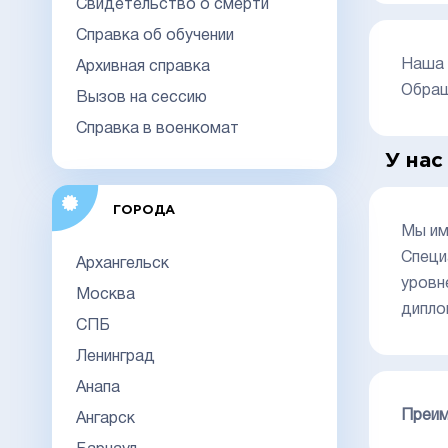
Свидетельство о смерти
Справка об обучении
Наша 
Архивная справка
Обращ
Вызов на сессию
Справка в военкомат
У нас
ГОРОДА
Мы им
Специ
Архангельск
уровн
Москва
дипло
СПБ
Ленинград
Анапа
Преим
Ангарск