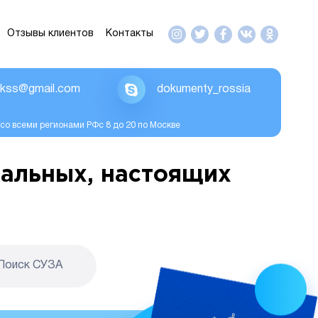
Отзывы клиентов
Контакты
ikss@gmail.com
dokumenty_rossia
со всеми регионами РФс 8 до 20 по Москве
альных, настоящих
Поиск CУЗА