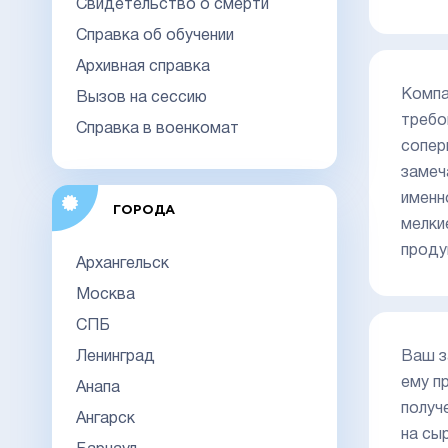
Свидетельство о смерти
Справка об обучении
Архивная справка
Компа
Вызов на сессию
требо
Справка в военкомат
сопер
замеч
именн
ГОРОДА
мелки
проду
Архангельск
Москва
СПБ
Ленинград
Ваш з
ему п
Анапа
получ
Ангарск
на сы