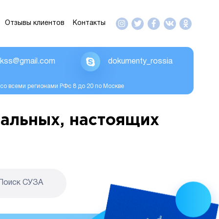
Отзывы клиентов
Контакты
ikss@gmail.com
dokumenty_rossia
со всеми регионами РФс 8 до 20 по Москве
альных, настоящих
Поиск CУЗА