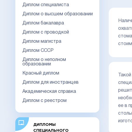
Диплом специалиста
Диплом о высшем образовании
Налич
Диплом бакалавра
охват
Диплом с проводкой
стома
Диплом магистра
стоим
Диплом СССР
Диплом о неполном
образовании
Красный диплом
Такой
Диплом для иностранцев
специ
решит
Академическая справка
необх
Диплом с реестром
ее в 
столь
изгот
ДИПЛОМЫ
СПЕЦИАЛЬНОГО