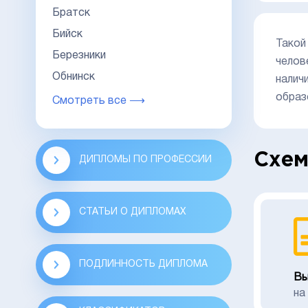
Братск
Бийск
Такой
Березники
челов
Обнинск
налич
образ
Смотреть все ⟶
Схем
ДИПЛОМЫ ПО ПРОФЕССИИ
СТАТЬИ О ДИПЛОМАХ
ПОДЛИННОСТЬ ДИПЛОМА
Вы
на