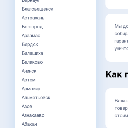
Барнаул
Благовещенск
Астрахань
Мы до
Белгород
собир
Арзамас
гаран
Бердск
уничт
Балашиха
Балаково
Ачинск
Как 
Артем
Армавир
Альметьевск
Важны
Азов
товар
Азнакаево
стоим
Абакан