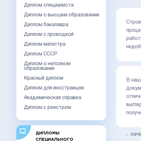
Диплом специалиста
Диплом о высшем образовании
Строи
Диплом бакалавра
проце
Диплом с проводкой
работ
Диплом магистра
недоб
Диплом СССР
Диплом о неполном
образовании
Красный диплом
В наш
Диплом для иностранцев
докум
отлич
Академическая справка
выгля
Диплом с реестром
получ
ДИПЛОМЫ
кач
СПЕЦИАЛЬНОГО