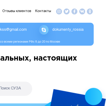
Отзывы клиентов
Контакты
ikss@gmail.com
dokumenty_rossia
со всеми регионами РФс 8 до 20 по Москве
альных, настоящих
Поиск CУЗА