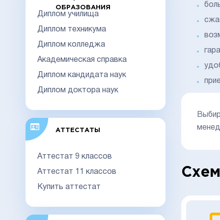
бол
ОБРАЗОВАНИЯ
Диплом училища
сжа
Диплом техникума
воз
Диплом колледжа
гар
Академическая справка
удо
Диплом кандидата наук
при
Диплом доктора наук
Выбир
менед
АТТЕСТАТЫ
Аттестат 9 классов
Схем
Аттестат 11 классов
Купить аттестат