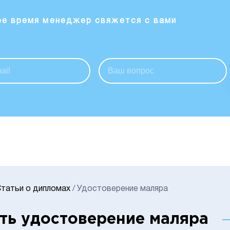
ее время менеджер свяжется с вами
татьи о дипломах
/
Удостоверение маляра
ть удостоверение маляра