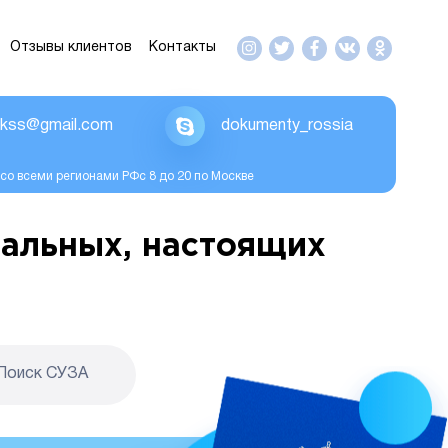
Отзывы клиентов
Контакты
ikss@gmail.com
dokumenty_rossia
со всеми регионами РФс 8 до 20 по Москве
альных, настоящих
Поиск CУЗА