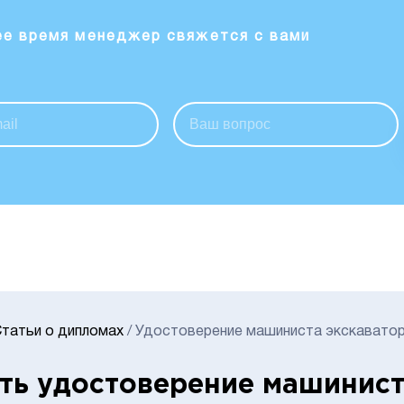
ее время менеджер свяжется с вами
татьи о дипломах
/
Удостоверение машиниста экскавато
ть удостоверение машинист