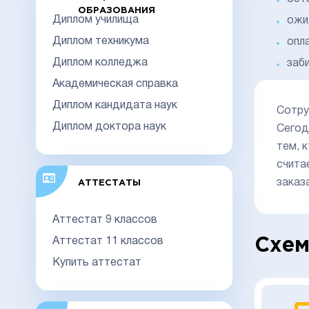
ОБРАЗОВАНИЯ
Диплом училища
ожи
Диплом техникума
опл
Диплом колледжа
заб
Академическая справка
Диплом кандидата наук
Сотру
Диплом доктора наук
Сего
тем, 
счита
заказ
АТТЕСТАТЫ
Аттестат 9 классов
Аттестат 11 классов
Схем
Купить аттестат