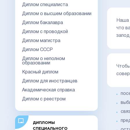
Диплом специалиста
Диплом о высшем образовании
Наша 
Диплом бакалавра
что 
Диплом с проводкой
запод
Диплом магистра
Диплом СССР
Диплом о неполном
образовании
Чтобы
Красный диплом
совер
Диплом для иностранцев
Академическая справка
пос
Диплом с реестром
выб
свя
пре
ДИПЛОМЫ
СПЕЦИАЛЬНОГО
ост