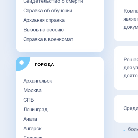
Свидетельство о смерти
Справка об обучении
Компа
являе
Архивная справка
докум
Вызов на сессию
Справка в военкомат
Реша
ГОРОДА
для у
деяте
Архангельск
Москва
СПБ
Среди
Ленинград
Анапа
Ангарск
бол