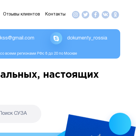
Отзывы клиентов
Контакты
ikss@gmail.com
dokumenty_rossia
со всеми регионами РФс 8 до 20 по Москве
альных, настоящих
Поиск CУЗА