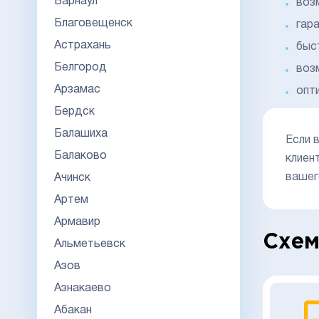
Барнаул
воз
Благовещенск
гар
Астрахань
быс
Белгород
возм
Арзамас
опт
Бердск
Балашиха
Если 
Балаково
клиен
вашег
Ачинск
Артем
Армавир
Схем
Альметьевск
Азов
Азнакаево
Абакан