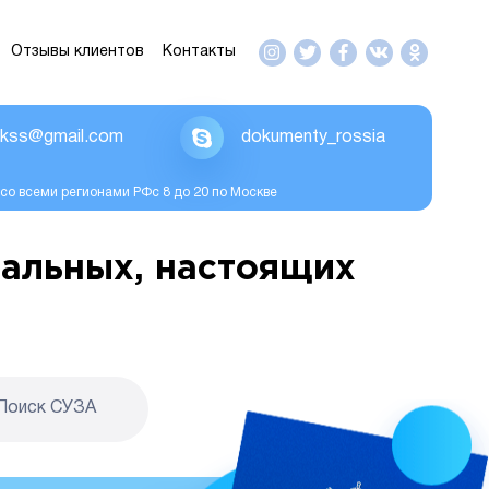
Отзывы клиентов
Контакты
ikss@gmail.com
dokumenty_rossia
со всеми регионами РФс 8 до 20 по Москве
альных, настоящих
Поиск CУЗА