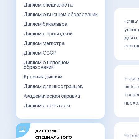
Диплом специалиста
Диплом о высшем образовании
Сельс
Диплом бакалавра
успеш
Диплом с проводкой
деяте
Диплом магистра
специ
Диплом СССР
Диплом о неполном
образовании
Красный диплом
Если 
Диплом для иностранцев
любое
транс
Академическая справка
прохо
Диплом с реестром
ДИПЛОМЫ
Чтобы
СПЕЦИАЛЬНОГО