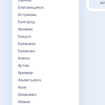
Барнаул
из
Благовещенск
Астрахань
Белгород
Арзамас
Бердск
Балашиха
Балаково
Ачинск
Артем
Армавир
Альметьевск
Азов
Азнакаево
Абакан