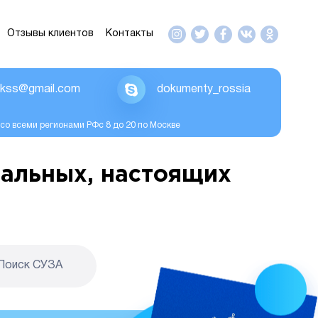
Отзывы клиентов
Контакты
ikss@gmail.com
dokumenty_rossia
со всеми регионами РФс 8 до 20 по Москве
альных, настоящих
Поиск CУЗА