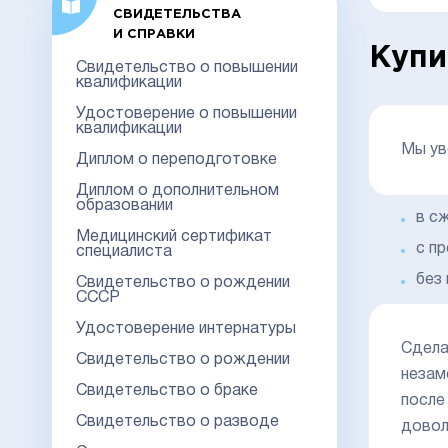
СВИДЕТЕЛЬСТВА
И СПРАВКИ
Купи
Свидетельство о повышении
квалификации
Удостоверение о повышении
квалификации
Мы ув
Диплом о переподготовке
Диплом о дополнительном
образовании
в с
Медицинский сертификат
с п
специалиста
без
Свидетельство о рождении
СССР
Удостоверение интернатуры
Сдела
Свидетельство о рождении
незам
Свидетельство о браке
после
Свидетельство о разводе
довол