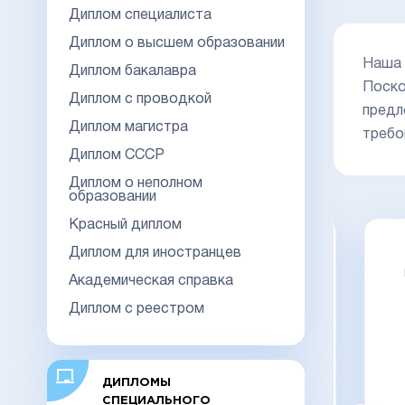
Диплом специалиста
Диплом о высшем образовании
Наша 
Диплом бакалавра
Поско
Диплом с проводкой
предл
Диплом магистра
требо
Диплом СССР
Диплом о неполном
образовании
Красный диплом
Диплом техникума или
Диплом для иностранцев
ко
колледжа 2014-2026
НОВОГО
Академическая справка
ОБРАЗЦА с отличием
Диплом с реестром
ДИПЛОМЫ
СПЕЦИАЛЬНОГО