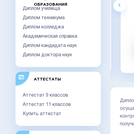
ОБРАЗОВАНИЯ
Гознак
Диплом училища
18000
Диплом техникума
Диплом колледжа
Видео обзор
Академическая справка
Диплом кандидата наук
Заказать
Диплом доктора наук
заказать в 1 клик
АТТЕСТАТЫ
Аттестат 9 классов
Дипло
Аттестат 11 классов
осуще
Купить аттестат
контр
получ