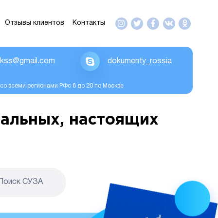
Отзывы клиентов
Контакты
ikss@gmail.com
dokumenty_rossia
со всеми регионами РФс 8 до 20 по Москве
альных, настоящих
Поиск CУЗА