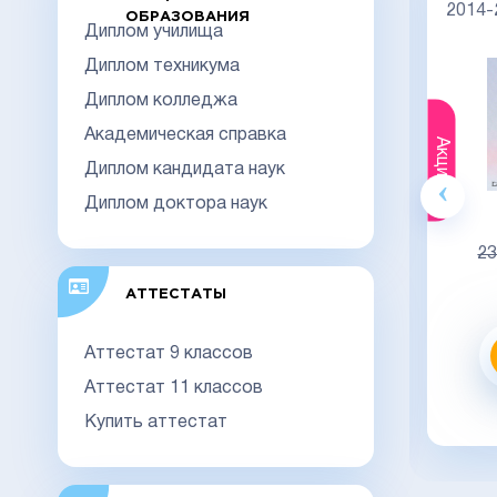
НОВОГО ОБРАЗЦА
Киржач
2014
ОБРАЗОВАНИЯ
Диплом училища
Диплом техникума
Диплом колледжа
Академическая справка
Акция
Акция
Диплом кандидата наук
Диплом доктора наук
Гознак
20000
23000
23
Видео обзор
АТТЕСТАТЫ
Аттестат 9 классов
Заказать
Аттестат 11 классов
заказать в 1 клик
Купить аттестат