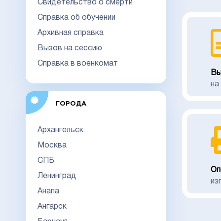
Свидетельство о смерти
Справка об обучении
Архивная справка
Вызов на сессию
Справка в военкомат
Вы
на
ГОРОДА
Архангельск
Москва
СПБ
Оп
Ленинград
из
Анапа
Ангарск