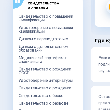
СВИДЕТЕЛЬСТВА
Заказать
И СПРАВКИ
Свидетельство о повышении
заказать в 1 клик
квалификации
Удостоверение о повышении
квалификации
Диплом о переподготовке
Где к
Диплом о дополнительном
образовании
Медицинский сертификат
Если 
специалиста
подли
Свидетельство о рождении
случа
СССР
Удостоверение интернатуры
Свидетельство о рождении
Свидетельство о браке
Остае
предо
Свидетельство о разводе
всеми