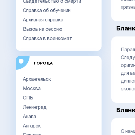
Свидетельство о смерти
призн
Справка об обучении
Архивная справка
Бланк
Вызов на сессию
Справка в военкомат
Парал
Следу
ГОРОДА
ориги
для в
Архангельск
дипло
Москва
эконо
СПБ
Ленинград
Бланк
Анапа
Ангарск
С нам