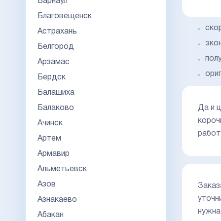
Барнаул
Благовещенск
ско
Астрахань
эко
Белгород
пол
Арзамас
ори
Бердск
Балашиха
Балаково
Да и 
короч
Ачинск
работ
Артем
Армавир
Альметьевск
Азов
Заказ
уточн
Азнакаево
нужна
Абакан