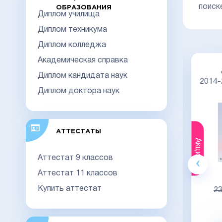
поиск
ОБРАЗОВАНИЯ
Диплом училища
Диплом техникума
Диплом колледжа
Академическая справка
Диплом специалиста 2014-2026
26
Диплом кандидата наук
НОВОГО ОБРАЗЦА
Киржач
2014
ч
Диплом доктора наук
АТТЕСТАТЫ
Акция
Акция
Аттестат 9 классов
Аттестат 11 классов
Гознак
20000
Купить аттестат
23000
23
Видео обзор