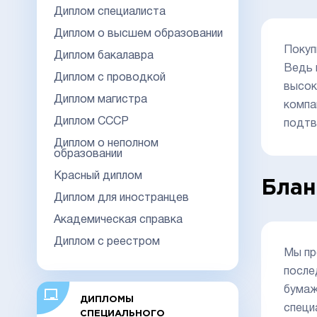
Диплом специалиста
Диплом о высшем образовании
Покуп
Диплом бакалавра
Ведь 
Диплом с проводкой
высок
Диплом магистра
компа
Диплом СССР
подтв
Диплом о неполном
образовании
Красный диплом
Блан
Диплом для иностранцев
Академическая справка
Диплом с реестром
Мы пр
после
бумаж
ДИПЛОМЫ
специ
СПЕЦИАЛЬНОГО