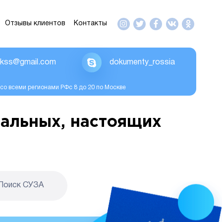
Отзывы клиентов
Контакты
ikss@gmail.com
dokumenty_rossia
со всеми регионами РФс 8 до 20 по Москве
альных, настоящих
Поиск CУЗА