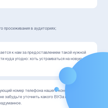
го просиживания в аудиториях;
ется к нам за предоставлением такой нужной
ти куда угодно: хоть устраиваться на новую
ующий номер телефона нашего консультанта и
 не забудьте уточнить какого ВУЗа и даты вам
задуманное.