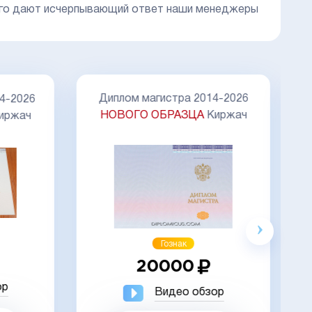
а него дают исчерпывающий ответ наши менеджеры
Д
Диплом магистра 2014-2026
4-2026
НОВОГО ОБРАЗЦА
Киржач
иржач
Акция
Гознак
20000
ор
Видео обзор