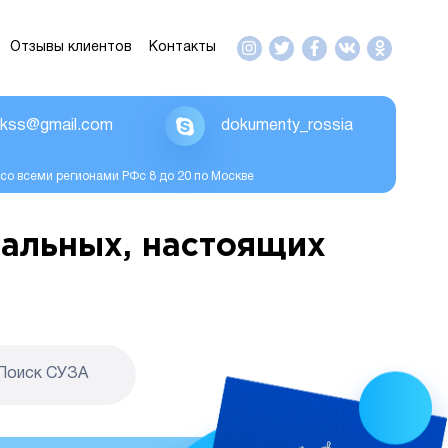
Отзывы клиентов
Контакты
ikss@gmail.com
dokumenty_rossia
со всеми регионами РФс 8 до 20 по Москве
альных, настоящих
Поиск CУЗА