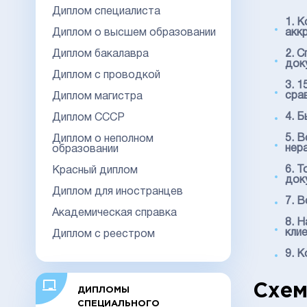
Диплом специалиста
1. 
Диплом о высшем образовании
акк
Диплом бакалавра
2. 
док
Диплом с проводкой
3. 
сра
Диплом магистра
4. 
Диплом СССР
5. 
Диплом о неполном
нер
образовании
6. 
Красный диплом
док
Диплом для иностранцев
7. 
Академическая справка
8. 
кли
Диплом с реестром
9. 
Схем
ДИПЛОМЫ
СПЕЦИАЛЬНОГО