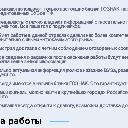
Компания использует только настоящие бланки ГОЗНАК, на
редитованных ВУЗов РФ.
Специалисты отлично владеют информацией относительно п
ументов. Все пишется с подлинников.
15 лет работы в данной отрасли сделали нас более компет
внительно с иными «игроками» этого рынка.
Быстрая доставка с четким соблюдением оговоренных сроко
Все сведения о заказчике после окончания работы будут н
азглашение личной информации.
Только актуальная информация (полное название ВУЗа, реал
умента.
Всегда имеются в наличии бланки ГОЗНАК. Это гарантируе
Наши филиалы можно найти в крупнейших городах Российс
ента
Компания всегда открыта к диалогу, возможна доставка до
а работы