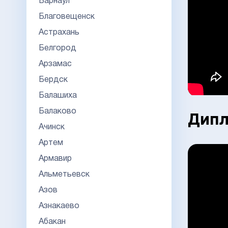
Барнаул
Благовещенск
Астрахань
Белгород
Арзамас
Бердск
Балашиха
Балаково
Дипл
Ачинск
Артем
Армавир
Альметьевск
Азов
Азнакаево
Абакан