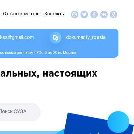
Отзывы клиентов
Контакты
ikss@gmail.com
dokumenty_rossia
со всеми регионами РФс 8 до 20 по Москве
альных, настоящих
Поиск CУЗА