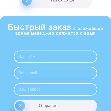
Поиск CУЗА
Быстрый заказ
в ближайшее
время менеджер свяжется с вами
Отправить