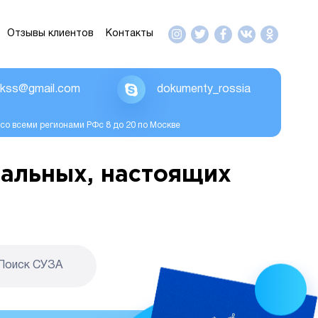
Отзывы клиентов
Контакты
ikss@gmail.com
dokumenty_rossia
со всеми регионами РФс 8 до 20 по Москве
альных, настоящих
Поиск CУЗА