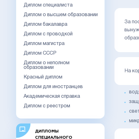
Диплом специалиста
Диплом о высшем образовании
За по
Диплом бакалавра
вынуж
Диплом с проводкой
образ
Диплом магистра
Диплом СССР
Диплом о неполном
образовании
На ко
Красный диплом
Диплом для иностранцев
вод
Академическая справка
защ
Диплом с реестром
све
мик
ДИПЛОМЫ
СПЕЦИАЛЬНОГО