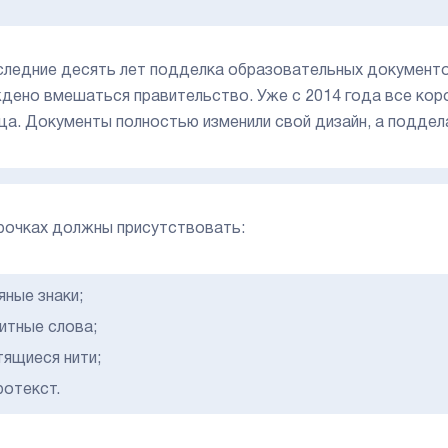
следние десять лет подделка образовательных документо
дено вмешаться правительство. Уже с 2014 года все коро
ца. Документы полностью изменили свой дизайн, а поддел
рочках должны присутствовать:
яные знаки;
итные слова;
тящиеся нити;
ротекст.