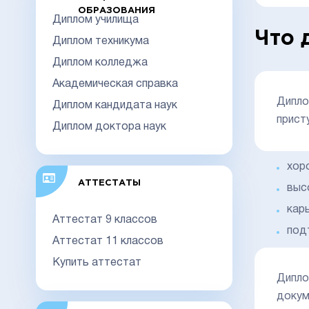
ОБРАЗОВАНИЯ
Диплом училища
Что 
Диплом техникума
Диплом колледжа
Академическая справка
Дипло
Диплом кандидата наук
прист
Диплом доктора наук
хор
АТТЕСТАТЫ
выс
кар
Аттестат 9 классов
под
Аттестат 11 классов
Купить аттестат
Дипло
докум