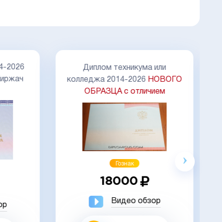
Д
4-2026
Диплом техникума или
иржач
колледжа 2014-2026
НОВОГО
ОБРАЗЦА с отличием
Акция
Гознак
18000
Видео обзор
ор