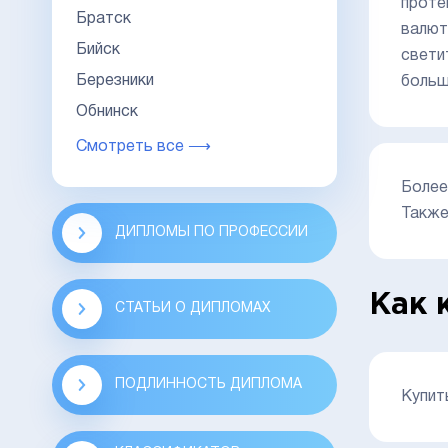
проте
Братск
валют
Бийск
свети
Березники
больш
Обнинск
Смотреть все ⟶
Более
Также
ДИПЛОМЫ ПО ПРОФЕССИИ
Как 
СТАТЬИ О ДИПЛОМАХ
ПОДЛИННОСТЬ ДИПЛОМА
Купит