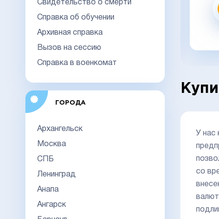
Свидетельство о смерти
Заказать
Справка об обучении
Архивная справка
заказать в 1 клик
Вызов на сессию
Справка в военкомат
Купи
ГОРОДА
Архангельск
У нас
Москва
предп
позво
СПБ
со вр
Ленинград
внесе
Анапа
валют
Ангарск
подли