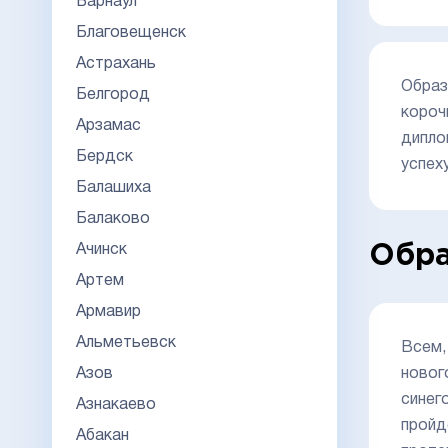
Барнаул
Благовещенск
Астрахань
Образ
Белгород
короч
Арзамас
дипло
Бердск
успеху
Балашиха
Балаково
Ачинск
Обра
Артем
Армавир
Альметьевск
Всем,
Азов
новог
синег
Азнакаево
пройд
Абакан