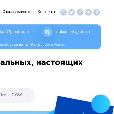
Отзывы клиентов
Контакты
ikss@gmail.com
dokumenty_rossia
со всеми регионами РФс 8 до 20 по Москве
альных, настоящих
Поиск CУЗА