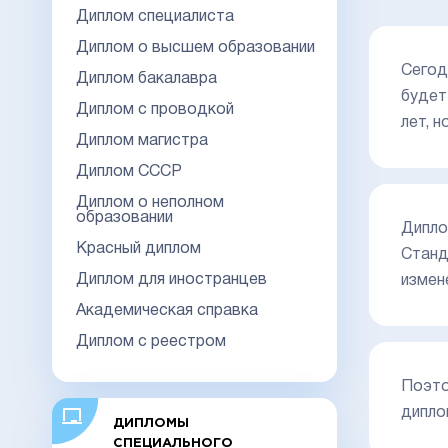
Диплом специалиста
Диплом о высшем образовании
Сегод
Диплом бакалавра
будет
Диплом с проводкой
лет, 
Диплом магистра
Диплом СССР
Диплом о неполном
образовании
Дипло
Красный диплом
Станд
Диплом для иностранцев
измен
Академическая справка
Диплом с реестром
Поэто
дипло
ДИПЛОМЫ
СПЕЦИАЛЬНОГО