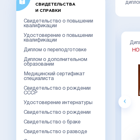
дипло
СВИДЕТЕЛЬСТВА
И СПРАВКИ
Свидетельство о повышении
квалификации
Удостоверение о повышении
квалификации
Диплом специалиста 2014-2026
Дипл
НОВОГО ОБРАЗЦА
Киржач
Диплом о переподготовке
НО
ГО
Диплом о дополнительном
образовании
Медицинский сертификат
специалиста
Акция
Свидетельство о рождении
СССР
Удостоверение интернатуры
Гознак
Свидетельство о рождении
20000
23000
Свидетельство о браке
Видео обзор
Свидетельство о разводе