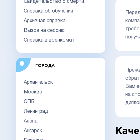
Свидетельство о смерти
Справка об обучении
Перед
Архивная справка
компа
требо
Вызов на сессию
получ
Справка в военкомат
ГОРОДА
Прежд
обрат
Архангельск
Вам е
Москва
на ст
СПБ
дипло
Ленинград
Анапа
Каче
Ангарск