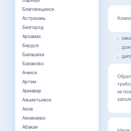
Барнаул
Благовещенск
Астрахань
Компа
Белгород
Арзамас
зак
Бердск
док
Балашиха
дип
Балаково
Ачинск
Обрат
Артем
требо
Армавир
не по
запол
Альметьевск
Азов
Азнакаево
Абакан
Наши 