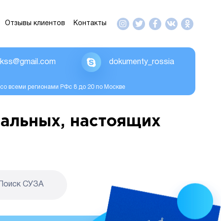
Отзывы клиентов
Контакты
ikss@gmail.com
dokumenty_rossia
со всеми регионами РФс 8 до 20 по Москве
альных, настоящих
Поиск CУЗА