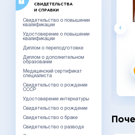
СВИДЕТЕЛЬСТВА
И СПРАВКИ
Акция
Свидетельство о повышении
квалификации
Гознак
Удостоверение о повышении
квалификации
20000
23000
Диплом о переподготовке
Видео обзор
Диплом о дополнительном
образовании
Медицинский сертификат
Заказать
специалиста
Свидетельство о рождении
заказать в 1 клик
СССР
Удостоверение интернатуры
Свидетельство о рождении
Свидетельство о браке
Поче
Свидетельство о разводе