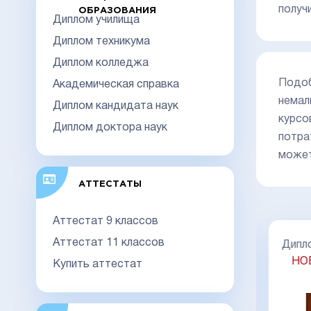
получ
ОБРАЗОВАНИЯ
Диплом училища
Диплом техникума
Диплом колледжа
Подоб
Академическая справка
немал
Диплом кандидата наук
курсо
Диплом доктора наук
потра
может
АТТЕСТАТЫ
Аттестат 9 классов
Аттестат 11 классов
Диплом специалиста 2014-2026
26
Дипло
НОВОГО ОБРАЗЦА
Киржач
ач
НО
Купить аттестат