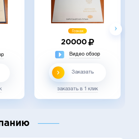
Акция
Гознак
20000
Видео обзор
ор
Заказать
заказать в 1 клик
к
мпанию