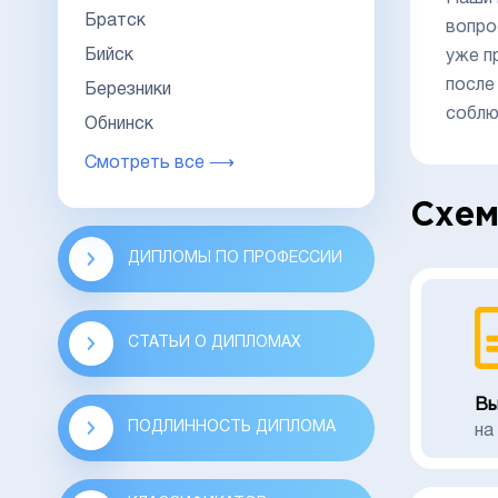
Братск
вопро
Бийск
уже п
после
Березники
соблю
Обнинск
Смотреть все ⟶
Схем
ДИПЛОМЫ ПО ПРОФЕССИИ
СТАТЬИ О ДИПЛОМАХ
Вы
ПОДЛИННОСТЬ ДИПЛОМА
на