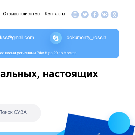
Отзывы клиентов
Контакты
ikss@gmail.com
dokumenty_rossia
со всеми регионами РФс 8 до 20 по Москве
альных, настоящих
Поиск CУЗА