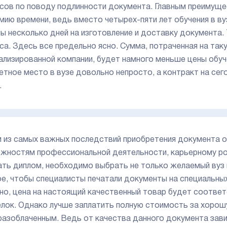
сов по поводу подлинности документа. Главным преимуще
мию времени, ведь вместо четырех-пяти лет обучения в в
лы несколько дней на изготовление и доставку документ
са. Здесь все предельно ясно. Сумма, потраченная на так
ализированной компании, будет намного меньше цены обуче
тное место в вузе довольно непросто, а контракт на сег
.
 из самых важных последствий приобретения документа о
жностям профессиональной деятельности, карьерному ро
ать диплом, необходимо выбрать не только желаемый вуз 
ое, чтобы специалисты печатали документы на специальны
но, цена на настоящий качественный товар будет соотве
лок. Однако лучше заплатить полную стоимость за хорошу
разоблаченным. Ведь от качества данного документа зав