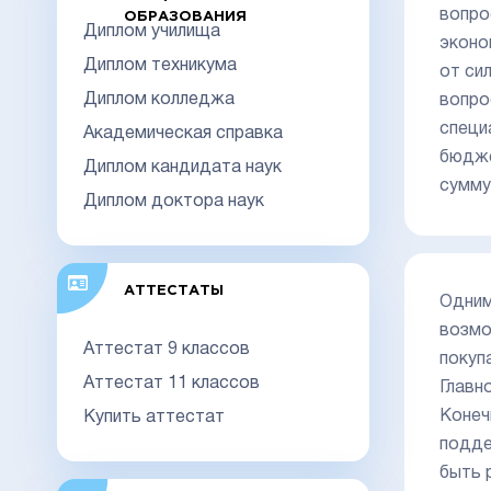
вопро
ОБРАЗОВАНИЯ
Диплом училища
эконо
Диплом техникума
от си
Диплом колледжа
вопро
специ
Академическая справка
бюдже
Диплом кандидата наук
сумму
Диплом доктора наук
АТТЕСТАТЫ
Одним
возмо
Аттестат 9 классов
покуп
Аттестат 11 классов
Главн
Конеч
Купить аттестат
подде
быть 