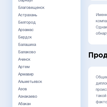
Барнаул
Благовещенск
Именн
Астрахань
компа
Белгород
Однак
Арзамас
обнар
Бердск
Балашиха
Балаково
Прод
Ачинск
Артем
Армавир
Общеи
Альметьевск
дипло
Азов
проис
такой
Азнакаево
факто
Абакан