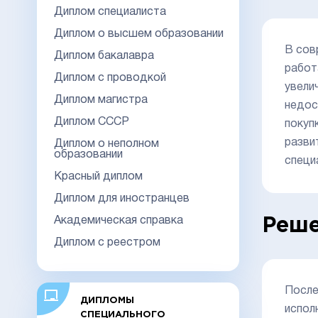
Диплом специалиста
Диплом о высшем образовании
В сов
Диплом бакалавра
работ
Диплом с проводкой
увели
Диплом магистра
недос
Диплом СССР
покуп
разви
Диплом о неполном
образовании
специ
Красный диплом
Диплом для иностранцев
Академическая справка
Реше
Диплом с реестром
После
ДИПЛОМЫ
испол
СПЕЦИАЛЬНОГО