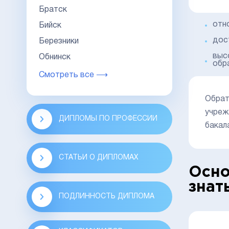
Братск
отн
Бийск
дос
Березники
выс
Обнинск
обр
Смотреть все ⟶
Обрат
учреж
ДИПЛОМЫ ПО ПРОФЕССИИ
бакал
СТАТЬИ О ДИПЛОМАХ
Осно
знат
ПОДЛИННОСТЬ ДИПЛОМА