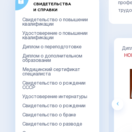
профе
СВИДЕТЕЛЬСТВА
И СПРАВКИ
трудо
Свидетельство о повышении
квалификации
Удостоверение о повышении
квалификации
Диплом о переподготовке
Диплом специалиста 2014-2026
Дипл
НОВОГО ОБРАЗЦА
Киржач
НО
ГО
Диплом о дополнительном
образовании
Медицинский сертификат
специалиста
Свидетельство о рождении
СССР
Акция
Удостоверение интернатуры
Свидетельство о рождении
Гознак
Свидетельство о браке
20000
23000
Свидетельство о разводе
Видео обзор