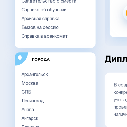
Свидетельство о смерти
Справка об обучении
Заказать
Архивная справка
Вызов на сессию
заказать в 1 клик
Справка в военкомат
Дипл
ГОРОДА
Архангельск
Москва
В сов
СПБ
конкр
учета
Ленинград
прове
Анапа
налич
Ангарск