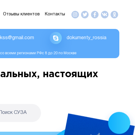
Отзывы клиентов
Контакты
ikss@gmail.com
dokumenty_rossia
со всеми регионами РФс 8 до 20 по Москве
альных, настоящих
Поиск CУЗА