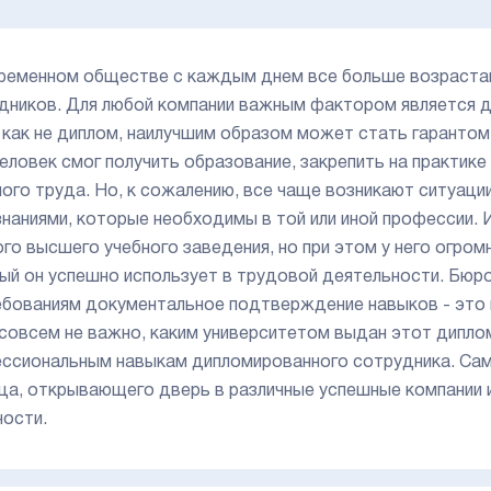
ременном обществе с каждым днем все больше возрастаю
дников. Для любой компании важным фактором является 
, как не диплом, наилучшим образом может стать гаранто
человек смог получить образование, закрепить на практике
ого труда. Но, к сожалению, все чаще возникают ситуации
знаниями, которые необходимы в той или иной профессии. И
ого высшего учебного заведения, но при этом у него огромн
ый он успешно использует в трудовой деятельности. Бюрок
ебованиям документальное подтверждение навыков - это г
 совсем не важно, каким университетом выдан этот диплом
ссиональным навыкам дипломированного сотрудника. Сам
ца, открывающего дверь в различные успешные компании
ости.