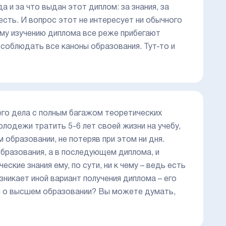
а и за что выдан этот диплом: за знания, за
 есть. И вопрос этот не интересует ни обычного
ному изучению диплома все реже прибегают
 соблюдать все каноны образования. Тут-то и
его дела с полным багажом теоретических
олодежи тратить 5-6 лет своей жизни на учебу,
 образовании, не потеряв при этом ни дня.
образования, а в последующем диплома, и
ские знания ему, по сути, ни к чему – ведь есть
зникает иной вариант получения диплома – его
ом о высшем образовании? Вы можете думать,