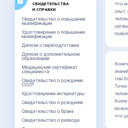
Что и
СВИДЕТЕЛЬСТВА
И СПРАВКИ
опыт,
челов
Свидетельство о повышении
квалификации
орган
Удостоверение о повышении
появл
квалификации
Диплом о переподготовке
Диплом о дополнительном
образовании
Конеч
Медицинский сертификат
знани
специалиста
тем б
Свидетельство о рождении
СССР
Точно
Удостоверение интернатуры
челов
более
Свидетельство о рождении
можно
Свидетельство о браке
что ц
Свидетельство о разводе