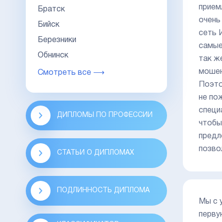
прием
Братск
очень
Бийск
сеть 
Березники
самые
Обнинск
так ж
мошен
Смотреть все ⟶
Поэто
не по
специ
ДИПЛОМЫ ПО ПРОФЕССИИ
чтобы
предл
позво
СТАТЬИ О ДИПЛОМАХ
ПОДЛИННОСТЬ ДИПЛОМА
Мы с 
перву