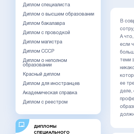
Диплом специалиста
Диплом о высшем образовании
В сов
Диплом бакалавра
сотру
Диплом с проводкой
А что
Диплом магистра
если 
Диплом СССР
больш
теми 
Диплом о неполном
образовании
никак
Красный диплом
котор
ее тр
Диплом для иностранцев
деле,
Академическая справка
профе
Диплом с реестром
образ
должн
ДИПЛОМЫ
СПЕЦИАЛЬНОГО