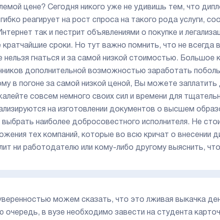
лемой цене? Сегодня никого уже не удивишь тем, что дип
 гибко реагирует на рост спроса на такого рода услуги, с
Интернет так и пестрит объявлениями о покупке и легализа
 кратчайшие сроки. Но тут важно помнить, что не всегда 
е нельзя гнаться и за самой низкой стоимостью. Большое
ников дополнительной возможностью заработать побольше
му в погоне за самой низкой ценой, Вы можете заплатить
жалейте совсем немного своих сил и времени для тщатель
ализируются на изготовлении документов о высшем образ
 выбрать наиболее добросовестного исполнителя. Не стои
ожения тех компаний, которые во всю кричат о внесении д
лит ни работодателю или кому-либо другому выяснить, что
уверенностью можем сказать, что это лживая выкачка дене
ю очередь, в вузе необходимо завести на студента карточк