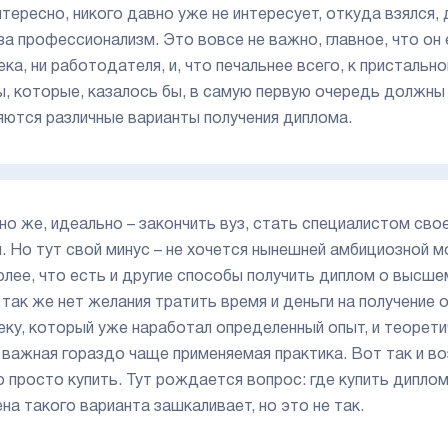
нтересно, никого давно уже не интересует, откуда взялся, д
 за профессионализм. Это вовсе не важно, главное, что он
ека, ни работодателя, и, что печальнее всего, к присталь
ы, которые, казалось бы, в самую первую очередь должны
яются различные варианты получения диплома.
но же, идеально – закончить вуз, стать специалистом сво
й. Но тут свой минус – не хочется нынешней амбициозной м
олее, что есть и другие способы получить диплом о высшем
 так же нет желания тратить время и деньги на получение 
еку, который уже наработал определенный опыт, и теоретиче
 важная гораздо чаще применяемая практика. Вот так и во
 просто купить. Тут рождается вопрос: где купить дипл
ена такого варианта зашкаливает, но это не так.