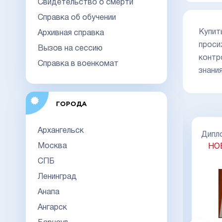
Свидетельство о смерти
Справка об обучении
Купит
Архивная справка
проси
Вызов на сессию
контр
Справка в военкомат
знани
ГОРОДА
Архангельск
Диплом специалиста 2014-2026
Дипло
НОВОГО ОБРАЗЦА
Киржач
Москва
НО
ГО
СПБ
Ленинград
Анапа
Акция
Ангарск