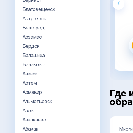
Барнаул
Гознак
Благовещенск
20000
Астрахань
23000
Белгород
Видео обзор
Арзамас
Бердск
Заказать
Балашиха
заказать в 1 клик
Балаково
Ачинск
Артем
Где 
Армавир
обра
Альметьевск
Азов
Азнакаево
Абакан
Многи