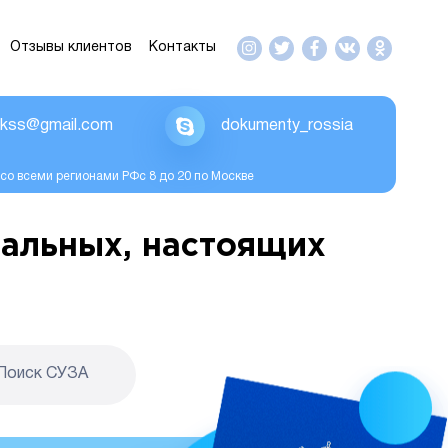
Отзывы клиентов
Контакты
ikss@gmail.com
dokumenty_rossia
со всеми регионами РФс 8 до 20 по Москве
альных, настоящих
Поиск CУЗА