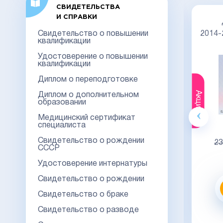
СВИДЕТЕЛЬСТВА
И СПРАВКИ
Диплом специалиста 2014-2026
Свидетельство о повышении
НОВОГО ОБРАЗЦА
Киржач
2014
квалификации
Удостоверение о повышении
квалификации
Диплом о переподготовке
Акция
Акция
Диплом о дополнительном
образовании
Медицинский сертификат
специалиста
Гознак
Свидетельство о рождении
20000
23000
23
СССР
Видео обзор
Удостоверение интернатуры
Свидетельство о рождении
Заказать
Свидетельство о браке
Свидетельство о разводе
заказать в 1 клик