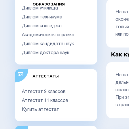
ОБРАЗОВАНИЯ
Диплом училища
Наша 
Диплом техникума
оконч
Диплом колледжа
тольк
или п
Академическая справка
Диплом кандидата наук
Диплом доктора наук
Как к
Наша 
АТТЕСТАТЫ
дальн
нюанс
Аттестат 9 классов
При э
Аттестат 11 классов
стран
Купить аттестат