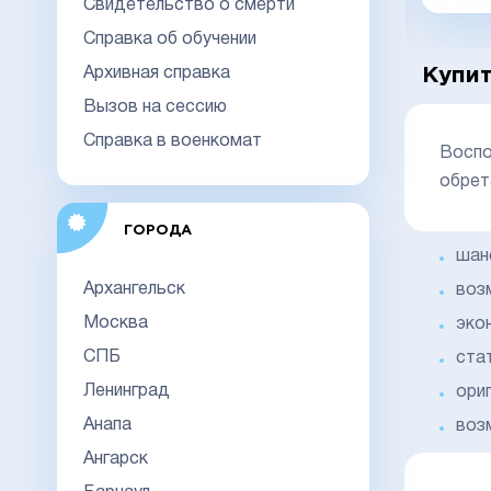
Свидетельство о смерти
Справка об обучении
Архивная справка
Купит
Вызов на сессию
Справка в военкомат
Воспо
обрет
ГОРОДА
шан
Архангельск
воз
Москва
эко
СПБ
ста
Ленинград
ори
Анапа
воз
Ангарск