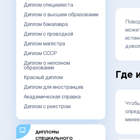
Диплом специалиста
Диплом о высшем образовании
Повод
Диплом бакалавра
может
Диплом с проводкой
истин
Диплом магистра
довол
Диплом СССР
Диплом о неполном
образовании
Где 
Красный диплом
Диплом для иностранцев
Академическая справка
Чтобы
Диплом с реестром
опред
менее
ДИПЛОМЫ
СПЕЦИАЛЬНОГО