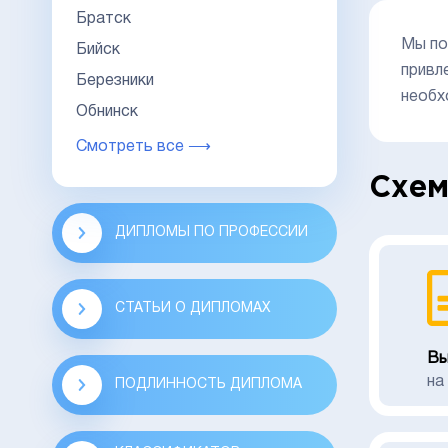
Братск
Мы по
Бийск
привл
Березники
необх
Обнинск
Смотреть все ⟶
Схем
ДИПЛОМЫ ПО ПРОФЕССИИ
СТАТЬИ О ДИПЛОМАХ
Вы
на
ПОДЛИННОСТЬ ДИПЛОМА