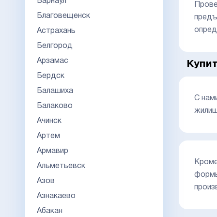
Барнаул
Прове
Благовещенск
предъ
опред
Астрахань
Белгород
Арзамас
Купи
Бердск
Балашиха
С нам
Балаково
жилищ
Ачинск
Артем
Армавир
Кроме
Альметьевск
формы
Азов
произ
Азнакаево
Абакан